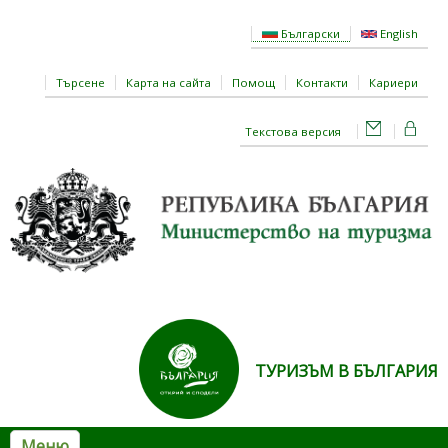
Премини към основното съдържание
Български
English
Търсене
Карта на сайта
Помощ
Контакти
Кариери
Текстова версия
ТУРИЗЪМ В БЪЛГАРИЯ
Меню