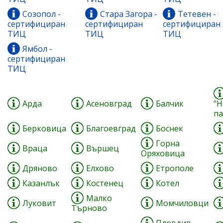
Созопол -
Стара Загора -
Тетевен -
сертифициран
сертифициран
сертифициран
ТИЦ
ТИЦ
ТИЦ
Ямбол -
сертифициран
ТИЦ
Арда
Асеновград
Балчик
"
па
Берковица
Благоевград
Боснек
Горна
Враца
Вършец
Оряховица
Дряново
Елхово
Етрополе
Казанлък
Костенец
Котел
Малко
Луковит
Момчиловци
Търново