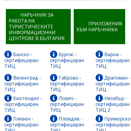
НАРЪЧНИК ЗА
РАБОТА НА
ПРИЛОЖЕНИЯ
ТУРИСТИЧЕСКИТЕ
КЪМ НАРЪЧНИКА
ИНФОРМАЦИОННИ
ЦЕНТРОВЕ В БЪЛГАРИЯ
Банско -
Бургас -
Варна -
сертифициран
сертифициран
сертифициран
ТИЦ
ТИЦ
ТИЦ
Велинград -
Габрово -
Драгоман -
сертифициран
сертифициран
сертифициран
ТИЦ
ТИЦ
ТИЦ
Кюстендил -
Ловеч -
Несебър -
сертифициран
сертифициран
сертифициран
ТИЦ
ТИЦ
ТИЦ 2
Плевен -
Пловдив -
Приморско 
сертифициран
сертифициран
сертифициран
ТИЦ
ТИЦ
ТИЦ