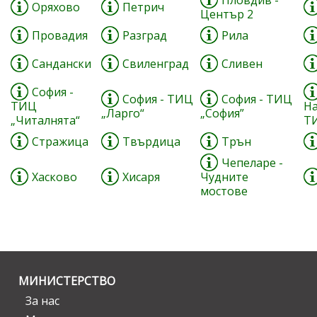
Пловдив -
Оряхово
Петрич
Център 2
Провадия
Разград
Рила
Сандански
Свиленград
Сливен
София -
София - ТИЦ
София - ТИЦ
ТИЦ
Н
„Ларго“
„София”
„Читалнята“
Т
Стражица
Твърдица
Трън
Чепеларе -
Хасково
Хисаря
Чудните
мостове
МИНИСТЕРСТВО
За нас