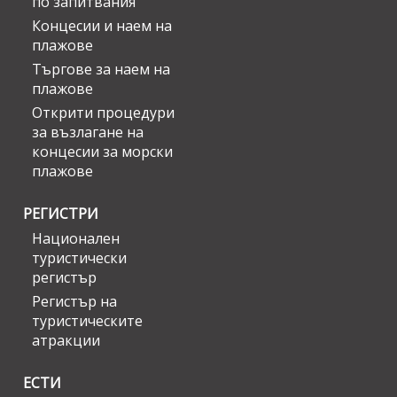
по запитвания
Концесии и наем на
плажове
Търгове за наем на
плажове
Открити процедури
за възлагане на
концесии за морски
плажове
РЕГИСТРИ
Национален
туристически
регистър
Регистър на
туристическите
атракции
ЕСТИ