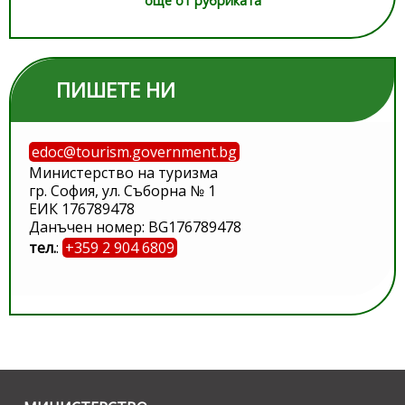
още от рубриката
ПИШЕТЕ НИ
edoc@tourism.government.bg
Министерство на туризма
гр. София, ул. Съборна № 1
ЕИК 176789478
Данъчен номер: BG176789478
тел.
:
+359 2 904 6809