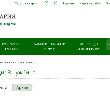
Текстова версия
Търсене
Карта на сайта
П
ПРОГРАМИ И
АДМИНИСТРАТИВНИ
ДОСТЪП ДО
ПРОЕКТИ
УСЛУГИ
ИНФОРМАЦИЯ
зложения
В чужбина
и: В чужбина
ущи
Архив