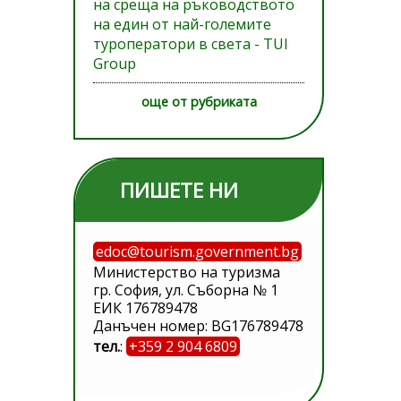
на среща на ръководството
на един от най-големите
туроператори в света - TUI
Group
още от рубриката
ПИШЕТЕ НИ
edoc@tourism.government.bg
Министерство на туризма
гр. София, ул. Съборна № 1
ЕИК 176789478
Данъчен номер: BG176789478
тел.
:
+359 2 904 6809