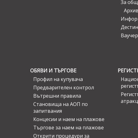
За общ
Архи
Инфор
Дести
Ваучер
ОБЯВИ И ТЪРГОВЕ
РЕГИСТ
Профил на купувача
Национ
регист
Предварителен контрол
Регист
Вътрешни правила
атрак
Становища на АОП по
запитвания
Концесии и наем на плажове
Търгове за наем на плажове
Открити процедури за