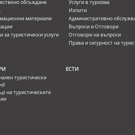
ествено обсъждане
Услуги в туризма
в
Изпити
мационни материали
Административно обслужв
нации
Въпроси и Отговори
и за туристически услуги
Отговори на въпроси
Права и сигурност на тури
РИ
ЕСТИ
ален туристически
ър
ър на туристическите
ции