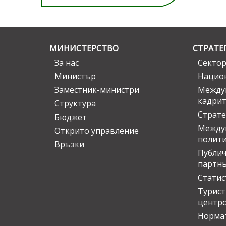
МИНИСТЕРСТВО
СТРАТЕ
За нас
Сектор
Министър
Национ
Заместник-министри
Междув
кадрит
Структура
Страте
Бюджет
Междун
Открито управление
полит
Връзки
Публич
партн
Статис
Турис
центр
Норма