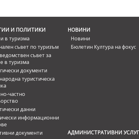
ГИИ И ПОЛИТИКИ
НОВИНИ
и в туризма
Новини
ален съвет по туризъм
Бюлетин Култура на фокус
едомствен съвет за
е в туризма
гически документи
ародна туристическа
ика
но-частно
ьорство
тически данни
тически информационни
ове
АДМИНИСТРАТИВНИ УСЛУ
тивни документи