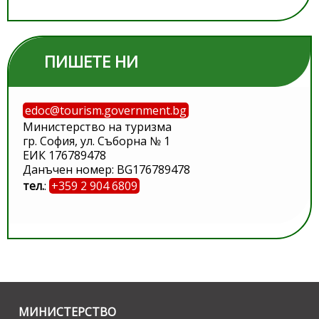
ПИШЕТЕ НИ
edoc@tourism.government.bg
Министерство на туризма
гр. София, ул. Съборна № 1
ЕИК 176789478
Данъчен номер: BG176789478
тел.
:
+359 2 904 6809
МИНИСТЕРСТВО