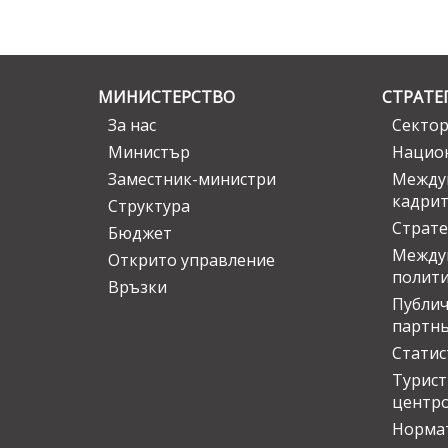
МИНИСТЕРСТВО
СТРАТЕ
За нас
Сектор
Министър
Национ
Заместник-министри
Междув
кадрит
Структура
Страте
Бюджет
Междун
Открито управление
полит
Връзки
Публич
партн
Статис
Турис
центр
Норма