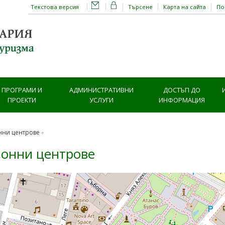
Текстова версия
Търсене
Карта на сайта
П
ПРОГРАМИ И
АДМИНИСТРАТИВНИ
ДОСТЪП ДО
ПРОЕКТИ
УСЛУГИ
ИНФОРМАЦИЯ
нни центрове
онни центрове