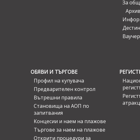
За общ
Архи
Инфор
Дести
Ваучер
ОБЯВИ И ТЪРГОВЕ
РЕГИСТ
Профил на купувача
Национ
регист
Предварителен контрол
Регист
Вътрешни правила
атрак
Становища на АОП по
запитвания
Концесии и наем на плажове
Търгове за наем на плажове
Открити процедури за