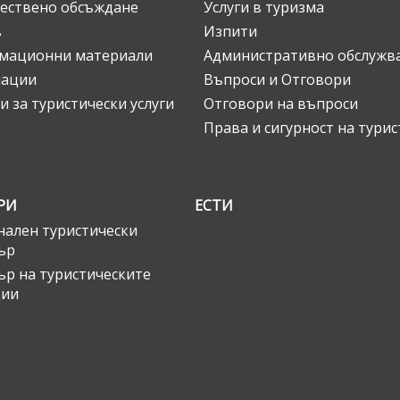
ествено обсъждане
Услуги в туризма
в
Изпити
мационни материали
Административно обслужв
нации
Въпроси и Отговори
и за туристически услуги
Отговори на въпроси
Права и сигурност на тури
РИ
ЕСТИ
ален туристически
ър
ър на туристическите
ции