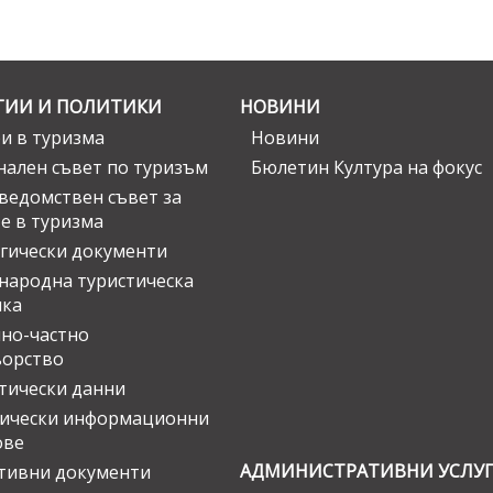
ГИИ И ПОЛИТИКИ
НОВИНИ
и в туризма
Новини
ален съвет по туризъм
Бюлетин Култура на фокус
едомствен съвет за
е в туризма
гически документи
ародна туристическа
ика
но-частно
ьорство
тически данни
тически информационни
ове
АДМИНИСТРАТИВНИ УСЛУ
тивни документи