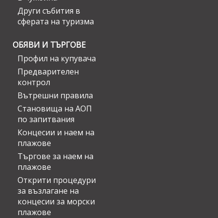
Други събития в
сферата на туризма
ОБЯВИ И ТЪРГОВЕ
Профил на купувача
Предварителен
контрол
Вътрешни правила
Становища на АОП
по запитвания
Концесии и наем на
плажове
Търгове за наем на
плажове
Открити процедури
за възлагане на
концесии за морски
плажове