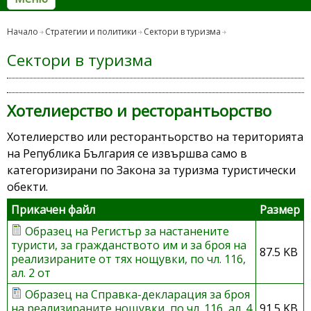
Начало
Стратегии и политики
Сектори в туризма
Сектори в туризма
Хотелиерство и ресторантьорство
Хотелиерство или ресторантьорство на територията
на Република България се извършва само в
категоризирани по Закона за туризма туристически
обекти.
Прикачен файл
Размер
Образец на Регистър за настанените
туристи, за гражданството им и за броя на
87.5 KB
реализираните от тях нощувки, по чл. 116,
ал. 2 от
Образец на Справка-декларация за броя
на реализираните нощувки, по чл. 116, ал. 4
91.5 KB