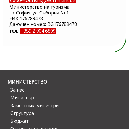
edoc@tourism.government.bg
Министерство на туризма
гр. София, ул. Съборна № 1
ЕИК 176789478
Данъчен номер: BG176789478
тел.
:
+359 2 904 6809
МИНИСТЕРСТВО
За нас
Министър
Заместник-министри
Структура
Бюджет
Открито управление