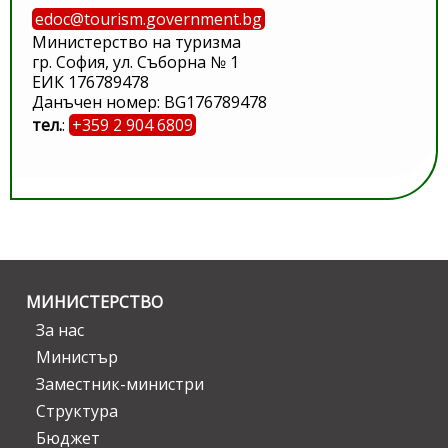
edoc@tourism.government.bg
Министерство на туризма
гр. София, ул. Съборна № 1
ЕИК 176789478
Данъчен номер: BG176789478
тел.
:
+359 2 904 6809
МИНИСТЕРСТВО
За нас
Министър
Заместник-министри
Структура
Бюджет