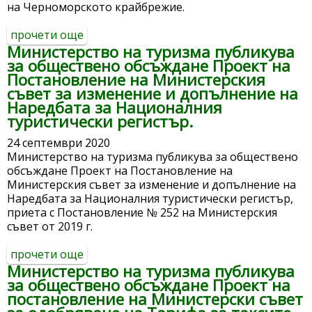
на Черноморското крайбрежие.
прочети още
about обществено обсъждане на проект
Министерство на туризма публикува
на закон за изменение и допълнение на
за обществено обсъждане Проект на
закона за устройството на
Постановление на Министерския
черноморското крайбрежие
съвет за изменение и допълнение на
Наредбата за Националния
туристически регистър.
24 септември 2020
Министерство на туризма публикува за обществено
обсъждане Проект на Постановление на
Министерския съвет за изменение и допълнение на
Наредбата за Националния туристически регистър,
приета с Постановление № 252 на Министерския
съвет от 2019 г.
прочети още
about министерство на туризма
Министерство на туризма публикува
публикува за обществено обсъждане
за обществено обсъждане Проект на
проект на постановление на
постановление на Министерски съвет
министерския съвет за изменение и
допълнение на наредбата за