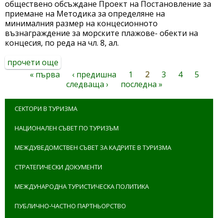
обществено обсъждане Проект на Постановление за
приемане на Методика за определяне на
минималния размер на концесионното
възнаграждение за морските плажове- обекти на
концесия, по реда на чл. 8, ал.
прочети още
about обществено обсъждане на проект
на постановление за приемане на
« първа
‹ предишна
1
2
3
4
5
Страници
методика за определяне на минималния
следваща ›
последна »
размер на концесионното
възнаграждение за морските плажове-
СЕКТОРИ В ТУРИЗМА
обекти на концесия, по реда на чл. 8, ал.
2 и 3 от зучк
НАЦИОНАЛЕН СЪВЕТ ПО ТУРИЗЪМ
МЕЖДУВЕДОМСТВЕН СЪВЕТ ЗА КАДРИТЕ В ТУРИЗМА
СТРАТЕГИЧЕСКИ ДОКУМЕНТИ
МЕЖДУНАРОДНА ТУРИСТИЧЕСКА ПОЛИТИКА
ПУБЛИЧНО-ЧАСТНО ПАРТНЬОРСТВО