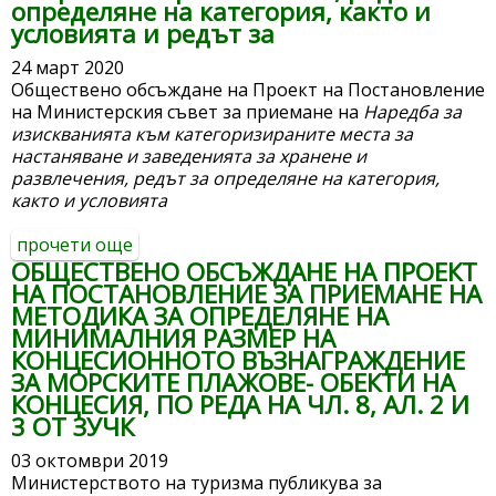
определяне на категория, както и
условията и редът за
24 март 2020
Обществено обсъждане на Проект на Постановление
на Министерския съвет за приемане на
Наредба за
изискванията към категоризираните места за
настаняване и заведенията за хранене и
развлечения, редът за определяне на категория,
както и условията
прочети още
about обществено обсъждане на проект
ОБЩЕСТВЕНО ОБСЪЖДАНЕ НА ПРОЕКТ
на постановление на министерския
НА ПОСТАНОВЛЕНИЕ ЗА ПРИЕМАНЕ НА
съвет за приемане на наредба за
МЕТОДИКА ЗА ОПРЕДЕЛЯНЕ НА
изискванията към категоризираните
МИНИМАЛНИЯ РАЗМЕР НА
места за настаняване и заведенията за
КОНЦЕСИОННОТО ВЪЗНАГРАЖДЕНИЕ
хранене и развлечения, редът за
ЗА МОРСКИТЕ ПЛАЖОВЕ- ОБЕКТИ НА
определяне на категория, както и
КОНЦЕСИЯ, ПО РЕДА НА ЧЛ. 8, АЛ. 2 И
условията и редът за
3 ОТ ЗУЧК
03 октомври 2019
Министерството на туризма публикува за