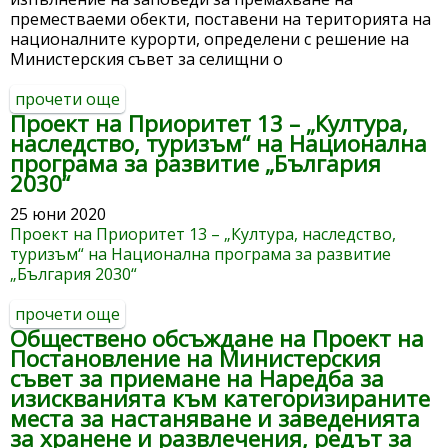
преместваеми обекти, поставени на територията на
националните курорти, определени с решение на
Министерския съвет за селищни о
прочети още
about министерството на туризма
Проект на Приоритет 13 – „Култура,
публикува за обществено обсъждане
наследство, туризъм“ на Национална
проект на наредба за изпълнение на
програма за развитие „България
заповеди за премахване на
2030“
преместваеми обекти, поставени на
територията на националните курорти,
25 юни 2020
определени с решение на министерския
Проект на Приоритет 13 – „Култура, наследство,
съвет
туризъм“ на Национална програма за развитие
„България 2030“
прочети още
about проект на приоритет 13 –
Обществено обсъждане на Проект на
„култура, наследство, туризъм“ на
Постановление на Министерския
национална програма за развитие
съвет за приемане на Наредба за
„българия 2030“
изискванията към категоризираните
места за настаняване и заведенията
за хранене и развлечения, редът за