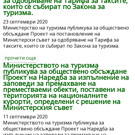
за одобряване на Тарифа за таксите,
които се събират по Закона за
националния туристически регистър.
туризма.
23 септември 2020
Министерство на туризма публикува за обществено
обсъждане Проект на постановление на
Министерски съвет за одобряване на Тарифа за
таксите, които се събират по Закона за туризма.
прочети още
about министерство на туризма
Министерството на туризма
публикува за обществено обсъждане
публикува за обществено обсъждане
проект на постановление на
Проект на Наредба за изпълнение на
министерски съвет за одобряване на
заповеди за премахване на
тарифа за таксите, които се събират по
преместваеми обекти, поставени на
закона за туризма.
територията на националните
курорти, определени с решение на
Министерския съвет
11 септември 2020
Министерството на туризма публикува за
обществено обсъждане Проект на Наредба за
изпълнение на заповеди за премахване на