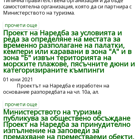
типична правителствена организация и да бъде
самостоятелна организация, която да си партнира с
Министерството на туризма.
прочети още
about закон за изменение и допълнение
Проект на Наредба за условията и
на закона за туризма
реда за определяне на местата за
временно разполагане на палатки,
кемпери или каравани в зона "А" и в
зона "Б" извън територията на
морските плажове, пясъчните дюни и
категоризираните къмпинги
01 юни 2021
Проектът на Наредба е изработен на
основание разпоредбата на чл. 10а, ал.
прочети още
about проект на наредба за условията и
Министерството на туризма
реда за определяне на местата за
публикува за обществено обсъждане
временно разполагане на палатки,
Проект на Наредба за принудително
кемпери или каравани в зона "а" и в
изпълнение на заповеди за
зона "б" извън територията на морските
премахване на преместваеми обекти,
плажове, пясъчните дюни и