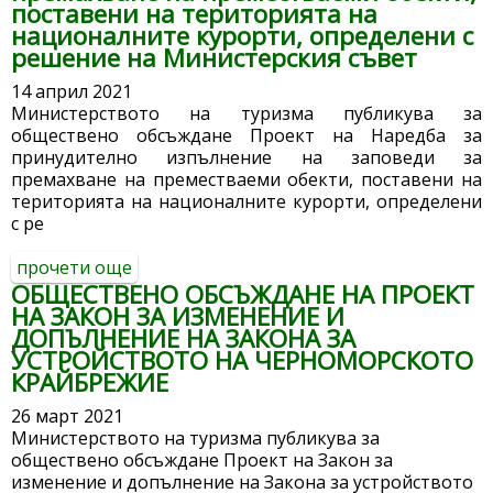
поставени на територията на
категоризираните къмпинги
националните курорти, определени с
решение на Министерския съвет
14 април 2021
Министерството на туризма публикува за
обществено обсъждане Проект на Наредба за
принудително изпълнение на заповеди за
премахване на преместваеми обекти, поставени на
територията на националните курорти, определени
с ре
прочети още
about министерството на туризма
ОБЩЕСТВЕНО ОБСЪЖДАНЕ НА ПРОЕКТ
публикува за обществено обсъждане
НА ЗАКОН ЗА ИЗМЕНЕНИЕ И
проект на наредба за принудително
ДОПЪЛНЕНИЕ НА ЗАКОНА ЗА
изпълнение на заповеди за премахване
УСТРОЙСТВОТО НА ЧЕРНОМОРСКОТО
на преместваеми обекти, поставени на
КРАЙБРЕЖИЕ
територията на националните курорти,
определени с решение на министерския
26 март 2021
съвет
Министерството на туризма публикува за
обществено обсъждане Проект на Закон за
изменение и допълнение на Закона за устройството