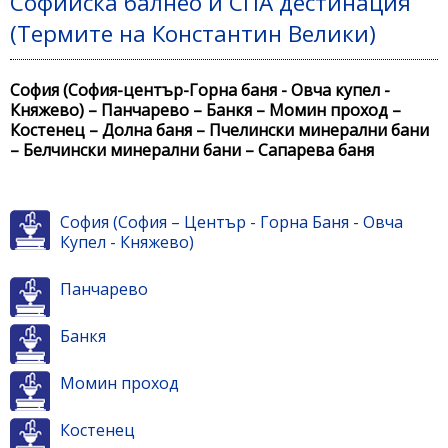
Софийска балнео и СПА дестинация
(Термите на Константин Велики)
София (София-център-Горна баня - Овча купел -
Княжево) – Панчарево – Банкя – Момин проход –
Костенец – Долна баня – Пчелински минерални бани
– Белчински минерални бани – Сапарева баня
София (София – Център - Горна Баня - Овча
Купел - Княжево)
Панчарево
Банкя
Момин проход
Костенец