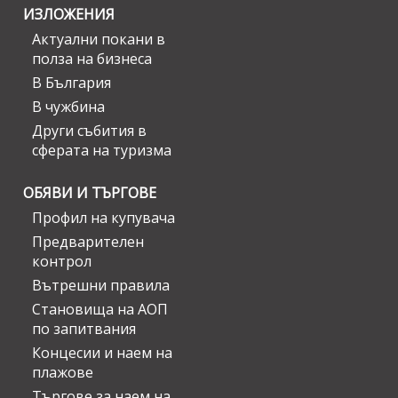
ИЗЛОЖЕНИЯ
Актуални покани в
полза на бизнеса
В България
В чужбина
Други събития в
сферата на туризма
ОБЯВИ И ТЪРГОВЕ
Профил на купувача
Предварителен
контрол
Вътрешни правила
Становища на АОП
по запитвания
Концесии и наем на
плажове
Търгове за наем на