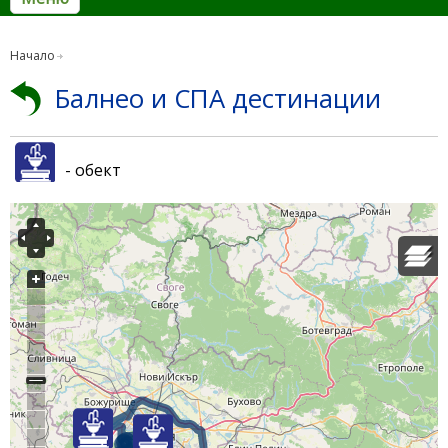
Начало
Балнео и СПА дестинации
- обект