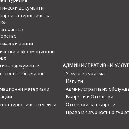
е в туризма
гически документи
ародна туристическа
ика
но-частно
ьорство
тически данни
тически информационни
ове
АДМИНИСТРАТИВНИ УСЛУ
тивни документи
ествено обсъждане
Услуги в туризма
в
Изпити
мационни материали
Административно обслужв
нации
Въпроси и Отговори
и за туристически услуги
Отговори на въпроси
Права и сигурност на тури