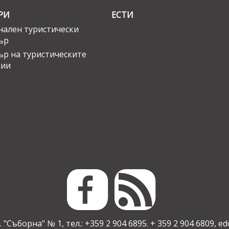
РИ
ЕСТИ
ален туристически
ър
ър на туристическите
ции
 "Съборна" № 1, тел.: +359 2 904 6895
+ 359 2 904 6809,
ed
;