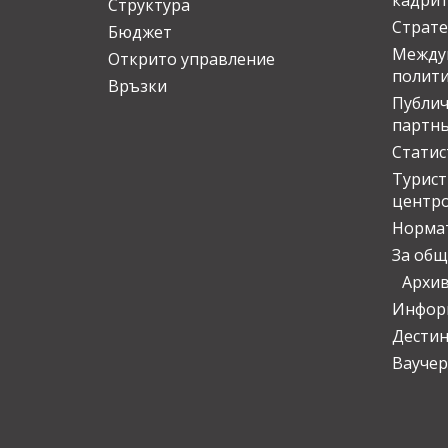
кадрит
Структура
Страте
Бюджет
Междун
Открито управление
полит
Връзки
Публич
партн
Статис
Турис
центр
Норма
За общ
Архи
Инфор
Дести
Ваучер