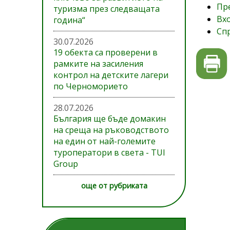
Пре
туризма през следващата
Вхо
година“
Сп
30.07.2026
19 обекта са проверени в
рамките на засиления
контрол на детските лагери
по Черноморието
28.07.2026
България ще бъде домакин
на среща на ръководството
на един от най-големите
туроператори в света - TUI
Group
още от рубриката