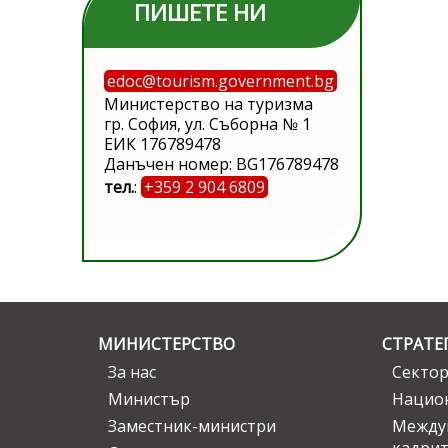
ПИШЕТЕ НИ
edoc@tourism.government.bg
Министерство на туризма
гр. София, ул. Съборна № 1
ЕИК 176789478
Данъчен номер: BG176789478
тел.
:
+359 2 904 6809
МИНИСТЕРСТВО
СТРАТЕ
За нас
Сектор
Министър
Национ
Заместник-министри
Междув