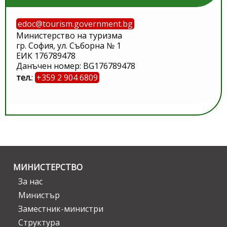
edoc@tourism.government.bg
Министерство на туризма
гр. София, ул. Съборна № 1
ЕИК 176789478
Данъчен номер: BG176789478
тел.
:
+359 2 904 6809
МИНИСТЕРСТВО
За нас
Министър
Заместник-министри
Структура