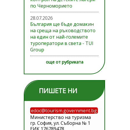
по Черноморието
28.07.2026
България ще бъде домакин
на среща на ръководството
на един от най-големите
туроператори в света - TUI
Group
още от рубриката
ПИШЕТЕ НИ
edoc@tourism.government.bg
Министерство на туризма
гр. София, ул. Съборна № 1
ЕИК 176789478