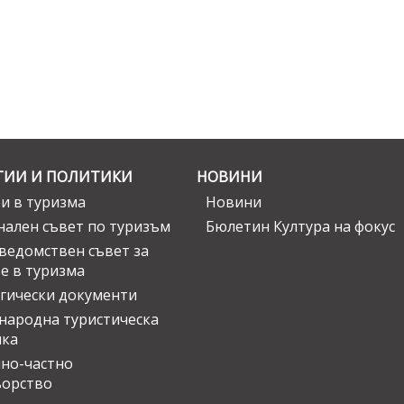
ГИИ И ПОЛИТИКИ
НОВИНИ
и в туризма
Новини
ален съвет по туризъм
Бюлетин Култура на фокус
едомствен съвет за
е в туризма
гически документи
ародна туристическа
ика
но-частно
ьорство