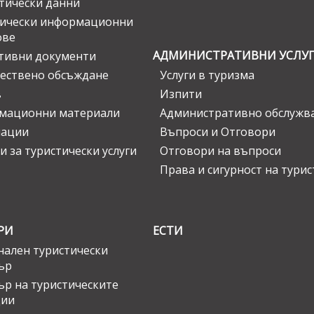
тически данни
тически информационни
ове
АДМИНИСТРАТИВНИ УСЛУ
тивни документи
ествено обсъждане
Услуги в туризма
в
Изпити
мационни материали
Административно обслужв
нации
Въпроси и Отговори
и за туристически услуги
Отговори на въпроси
Права и сигурност на тури
РИ
ЕСТИ
ален туристически
ър
ър на туристическите
ции