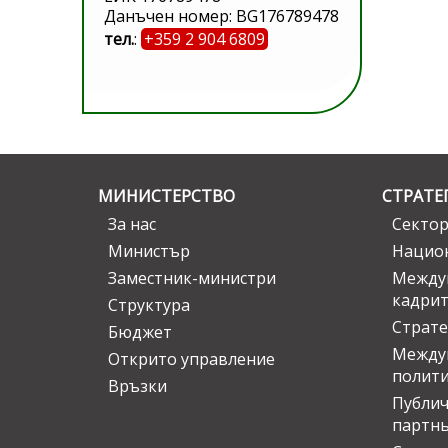
Данъчен номер: BG176789478
тел.
:
+359 2 904 6809
МИНИСТЕРСТВО
СТРАТЕ
За нас
Сектор
Министър
Национ
Заместник-министри
Междув
кадрит
Структура
Страте
Бюджет
Междун
Открито управление
полит
Връзки
Публич
партн