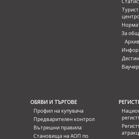
Статис
Турис
центр
Норма
За общ
Архи
Инфор
Дести
Ваучер
ОБЯВИ И ТЪРГОВЕ
РЕГИСТ
Профил на купувача
Национ
регист
Предварителен контрол
Регист
Вътрешни правила
атрак
Становища на АОП по