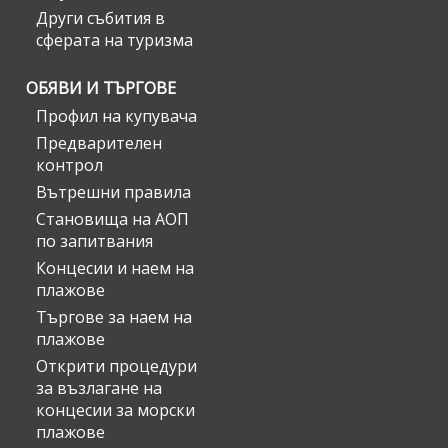
Други събития в
сферата на туризма
ОБЯВИ И ТЪРГОВЕ
Профил на купувача
Предварителен
контрол
Вътрешни правила
Становища на АОП
по запитвания
Концесии и наем на
плажове
Търгове за наем на
плажове
Открити процедури
за възлагане на
концесии за морски
плажове