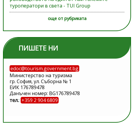
туроператори в света - TUI Group
още от рубриката
ПИШЕТЕ НИ
edoc@tourism.government.bg
Министерство на туризма
гр. София, ул. Съборна № 1
ЕИК 176789478
Данъчен номер: BG176789478
тел.
:
+359 2 904 6809