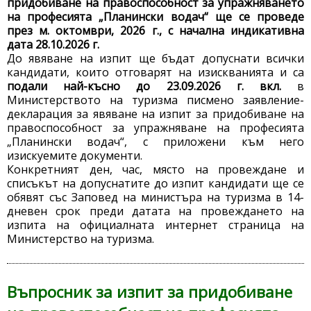
придобиване на правоспособност за упражняването
на професията „Планински водач“ ще се проведе
през м. октомври, 2026 г., с начална индикативна
дата 28.10.2026 г.
До явяване на изпит ще бъдат допуснати всички
кандидати, които отговарят на изискванията и са
подали най-късно до 23.09.2026 г. вкл.
в
Министерството на туризма писмено заявление-
декларация за явяване на изпит за придобиване на
правоспособност за упражняване на професията
„Планински водач“, с приложени към него
изискуемите документи.
Конкретният ден, час, място на провеждане и
списъкът на допуснатите до изпит кандидати ще се
обявят със Заповед на министъра на туризма в 14-
дневен срок преди датата на провеждането на
изпита на официалната интернет страница на
Министерство на туризма.
Въпросник за изпит за придобиване