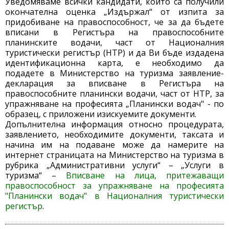
Уведомяваме всички кандидати, които са получили
окончателна оценка „Издържал“ от изпита за
придобиване на правоспособност, че за да бъдете
вписани в Регистъра на правоспособните
планинските водачи, част от Националния
туристически регистър (НТР) и да Ви бъде издадена
идентификационна карта, е необходимо да
подадете в Министерство на туризма заявление-
декларация за вписване в Регистъра на
правоспособните планински водачи, част от НТР, за
упражняване на професията „Планински водач" - по
образец, с приложени изискуемите документи.
Допълнителна информация относно процедурата,
заявлението, необходимите документи, таксата и
начина им на подаване може да намерите на
интернет страницата на Министерство на туризма в
рубрика „Административни услуги“ – „Услуги в
туризма“ –
Вписване на лица, притежаващи
правоспособност за упражняване на професията
"Планински водач" в Националния туристически
регистър
.