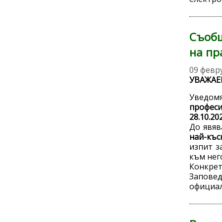
Съобщ
на пр
09 февр
УВАЖАЕ
Уведомя
професи
28.10.202
До явяв
най-късн
изпит з
към нег
Конкрет
Запове
официал