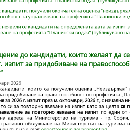
жняване на професията "Планински водач" (публикувано н
с кандидати, получили окончателна оценка "неиздържал
особност за упражняване на професията "Планински вода
с неявили се кандидати на определената дата за изпит 
ване на професията "Планински водач" (публикувано на 
ение до кандидати, които желаят да се
г. изпит за придобиване на правоспосо
“
уари 2026
кандидати, които са получили оценка „Неиздържал“ 
за придобиване на правоспособност по професията „П
я за 2026 г. изпит през м. октомври, 2026 г., с начална и
то си за повторно явяване на изпит като за целта
се 
заявление за повторно явяване на изпит
по един от 
на адреса на Министерство на туризма - гр. София
тративно обслужване на Министерство на туризма на
нен път на e-mail:
edoc@tourism.government.bg
.