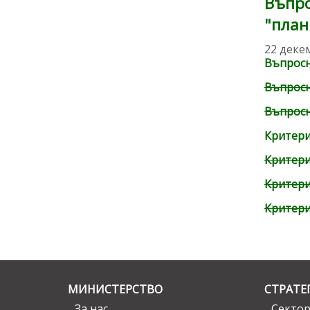
Въпро
"план
22 деке
Въпрос
Въпрос
Въпрос
Критери
Критери
Критери
Критери
МИНИСТЕРСТВО
СТРАТЕ
За нас
Сектор