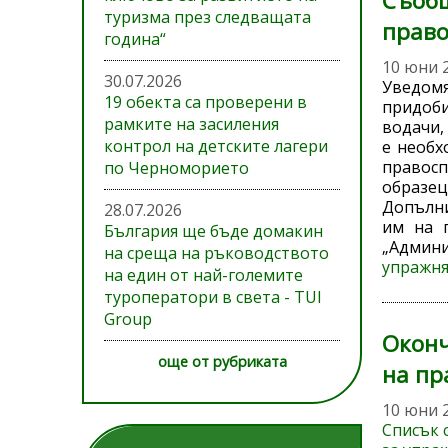
Съобщ
туризма през следващата
право
година“
10 юни 
30.07.2026
Уведом
19 обекта са проверени в
придоби
рамките на засиления
водачи,
контрол на детските лагери
е необх
правосп
по Черноморието
образец
Допълни
28.07.2026
им на 
България ще бъде домакин
„Админи
на среща на ръководството
упражня
на един от най-големите
туроператори в света - TUI
Group
Оконч
още от рубриката
на пр
10 юни 
Списък 