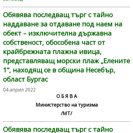
Обявява последващ търг с тайно
наддаване за отдаване под наем на
обект – изключителна държавна
собственост, обособена част от
крайбрежната плажна ивица,
представляващ морски плаж „Елените
1“, находящ се в община Несебър,
област Бургас
04 април 2022
О Б Я В А
Министерство на туризма
/МТ/
Обявява последващ търг с тайно