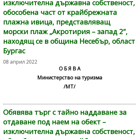
изключителна държавна собственост,
обособена част от крайбрежната
плажна ивица, представляващ
морски плаж „Акротирия – запад 2“,
находящ се в община Несебър, област
Бургас
08 април 2022
О Б Я В А
Министерство на туризма
/МТ/
Обявява търг с тайно наддаване за
отдаване под наем на обект –
изключителна държавна собственост,