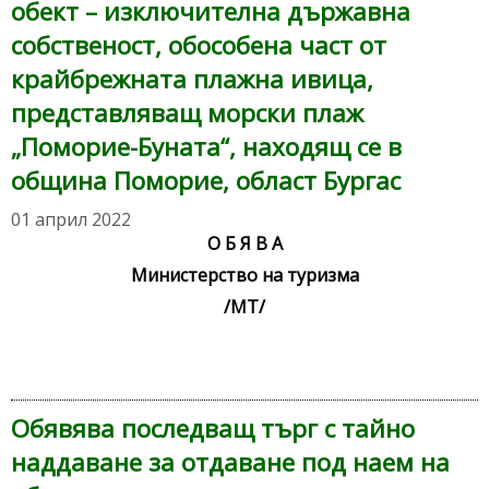
обект – изключителна държавна
собственост, обособена част от
крайбрежната плажна ивица,
представляващ морски плаж
„Поморие-Буната“, находящ се в
община Поморие, област Бургас
01 април 2022
О Б Я В А
Министерство на туризма
/МТ/
Обявява последващ търг с тайно
наддаване за отдаване под наем на