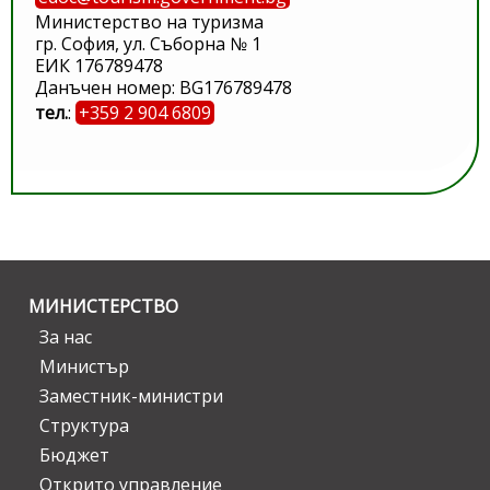
Министерство на туризма
гр. София, ул. Съборна № 1
ЕИК 176789478
Данъчен номер: BG176789478
тел.
:
+359 2 904 6809
МИНИСТЕРСТВО
За нас
Министър
Заместник-министри
Структура
Бюджет
Открито управление