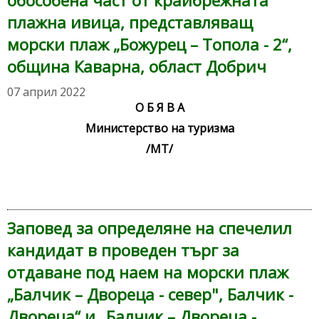
обособена част от крайбрежната
плажна ивица, представляващ
морски плаж „Божурец – Топола - 2“,
община Каварна, област Добрич
07 април 2022
О Б Я В А
Министерство на туризма
/МТ/
Заповед за определяне на спечелил
кандидат в проведен търг за
отдаване под наем на морски плаж
„Балчик – Двореца - север", Балчик -
Двореца“ и „Балчик – Двореца -