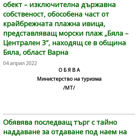
обект – изключителна държавна
собственост, обособена част от
крайбрежната плажна ивица,
представляващ морски плаж „Бяла –
Централен 3“, находящ се в община
Бяла, област Варна
04 април 2022
О Б Я В А
Министерство на туризма
/МТ/
Обявява последващ търг с тайно
наддаване за отдаване под наем на