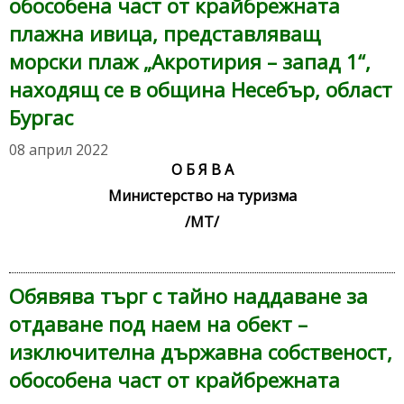
обособена част от крайбрежната
плажна ивица, представляващ
морски плаж „Акротирия – запад 1“,
находящ се в община Несебър, област
Бургас
08 април 2022
О Б Я В А
Министерство на туризма
/МТ/
Обявява търг с тайно наддаване за
отдаване под наем на обект –
изключителна държавна собственост,
обособена част от крайбрежната