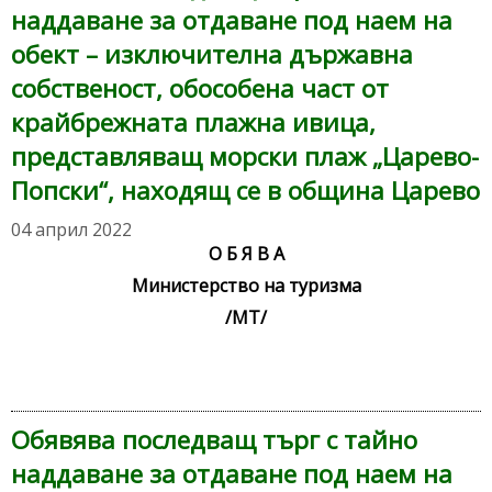
наддаване за отдаване под наем на
обект – изключителна държавна
собственост, обособена част от
крайбрежната плажна ивица,
представляващ морски плаж „Царево-
Попски“, находящ се в община Царево
04 април 2022
О Б Я В А
Министерство на туризма
/МТ/
Обявява последващ търг с тайно
наддаване за отдаване под наем на