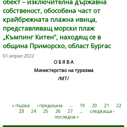
обект – изключителна държавна
собственост, обособена част от
крайбрежната плажна ивица,
представляващ морски плаж
„Къмпинг Китен“, находящ се в
община Приморско, област Бургас
01 април 2022
О Б Я В А
Министерство на туризма
/МТ/
« първа
‹ предишна
…
19
20
21
22
Страници
23
24
25
26
27
…
следваща ›
последна »