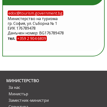
edoc@tourism.government.bg
Министерство на туризма
гр. София, ул. Съборна № 1
ЕИК 176789478
Данъчен номер: BG176789478
тел.
:
+359 2 904 6809
МИНИСТЕРСТВО
За нас
Министър
Заместник-министри
Структура