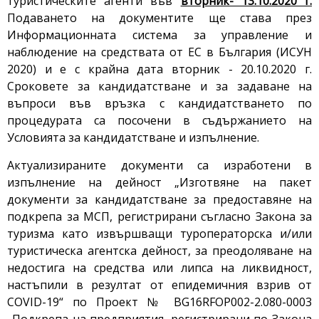
туристическите агенти във
вторник- 13.10.2020 г.
Подаването на документите ще става през
Информационната система за управление и
наблюдение на средствата от ЕС в България (ИСУН
2020) и е с крайна дата вторник - 20.10.2020 г.
Сроковете за кандидатстване и за задаване на
въпроси във връзка с кандидатстването по
процедурата са посочени в съдържанието на
Условията за кандидатстване и изпълнение.
Актуализираните документи са изработени в
изпълнение на дейност „Изготвяне на пакет
документи за кандидатстване за предоставяне на
подкрепа за МСП, регистрирани съгласно Закона за
туризма като извършващи туроператорска и/или
туристическа агентска дейност, за преодоляване на
недостига на средства или липса на ликвидност,
настъпили в резултат от епидемичния взрив от
COVID-19“ по Проект № BG16RFOP002-2.080-0003