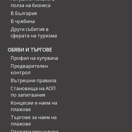
полза на бизнеса
В България
В чужбина
Други събития в
сферата на туризма
ОБЯВИ И ТЪРГОВЕ
Профил на купувача
Предварителен
контрол
Вътрешни правила
Становища на АОП
по запитвания
Концесии и наем на
плажове
Търгове за наем на
плажове
Открити процедури