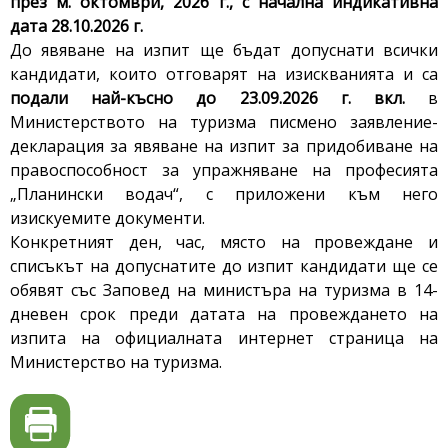
през м. октомври, 2026 г., с начална индикативна
дата 28.10.2026 г.
До явяване на изпит ще бъдат допуснати всички
кандидати, които отговарят на изискванията и са
подали най-късно до 23.09.2026 г. вкл.
в
Министерството на туризма писмено заявление-
декларация за явяване на изпит за придобиване на
правоспособност за упражняване на професията
„Планински водач“, с приложени към него
изискуемите документи.
Конкретният ден, час, място на провеждане и
списъкът на допуснатите до изпит кандидати ще се
обявят със Заповед на министъра на туризма в 14-
дневен срок преди датата на провеждането на
изпита на официалната интернет страница на
Министерство на туризма.