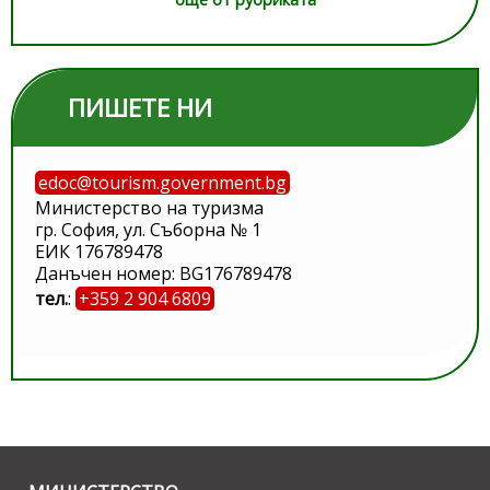
ПИШЕТЕ НИ
edoc@tourism.government.bg
Министерство на туризма
гр. София, ул. Съборна № 1
ЕИК 176789478
Данъчен номер: BG176789478
тел.
:
+359 2 904 6809