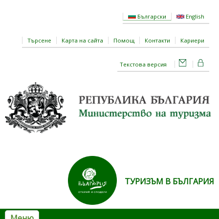
Премини към основното съдържание
Български
English
Търсене
Карта на сайта
Помощ
Контакти
Кариери
Текстова версия
ТУРИЗЪМ В БЪЛГАРИЯ
Меню