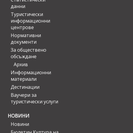
данни
Туристически
информационни
центрове
Нормативни
документи
За обществено
обсъждане
Архив
Информационни
материали
Дестинации
Ваучери за
туристически услуги
НОВИНИ
Новини
Бюлетин Култура на