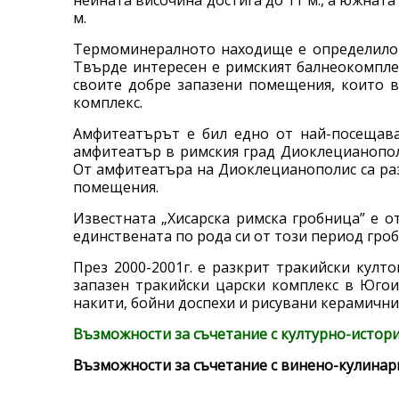
нейната височина достига до 11 м., а южната
м.
Термоминералното находище е определило 
Твърде интересен е римският балнеокомплекс
своите добре запазени помещения, които в
комплекс.
Амфитеатърът е бил едно от най-посещава
амфитеатър в римския град Диоклецианополи
От амфитеатъра на Диоклецианополис са раз
помещения.
Известната „Хисарска римска гробница” е о
единствената по рода си от този период гроб
През 2000-2001г. е разкрит тракийски култо
запазен тракийски царски комплекс в Югои
накити, бойни доспехи и рисувани керамични
Възможности за съчетание с културно-истор
Възможности за съчетание с винено-кулина