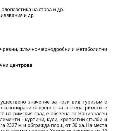
 алопластика на става и др.
ивявания и др.
чревни, жлъчно-чернодробни и метаболитни
ични центрове
муществено значение за този вид туризъм е
 експонирани са крепостната стена, римските
аст на римския град е обявена за Национален
лементи - куртини, кули, крепостни стълби и
га 2327 м и обгражда площ от 30 ха. На места