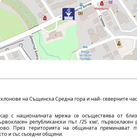
лонове на Същинска Средна гора и най- северните час
ар с националната мрежа се осъществява от близо
ървокласен републикански път /25 км/, първокласен
ово. През територията на общината преминават път
то и със съседни общини.