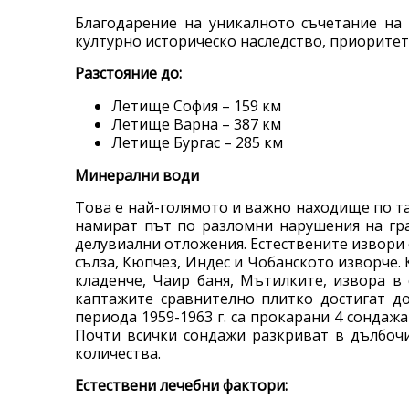
Благодарение на уникалното съчетание на 
културно историческо наследство, приорите
Разстояние до:
Летище София – 159 км
Летище Варна – 387 км
Летище Бургас – 285 км
Минерални води
Това е най-голямото и важно находище по та
намират път по разломни нарушения на гра
делувиални отложения. Естествените извори с
сълза, Кюпчез, Индес и Чобанското изворче.
кладенче, Чаир баня, Мътилките, извора в
каптажите сравнително плитко достигат до
периода 1959-1963 г. са прокарани 4 сондажа
Почти всички сондажи разкриват в дълбочи
количества.
Естествени лечебни фактори: