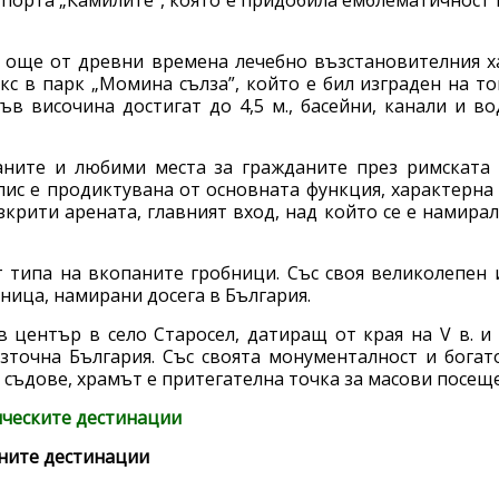
 порта „Камилите”, която е придобила емблематичност 
още от древни времена лечебно възстановителния ха
 в парк „Момина сълза”, който е бил изграден на тов
ъв височина достигат до 4,5 м., басейни, канали и в
ните и любими места за гражданите през римската 
с е продиктувана от основната функция, характерна 
крити арената, главният вход, над който се е намира
т типа на вкопаните гробници. Със своя великолепен 
ница, намирани досега в България.
в център в село Старосел, датиращ от края на V в. и н
зточна България. Със своята монументалност и богато
 съдове, храмът е притегателна точка за масови посещ
ическите дестинации
рните дестинации