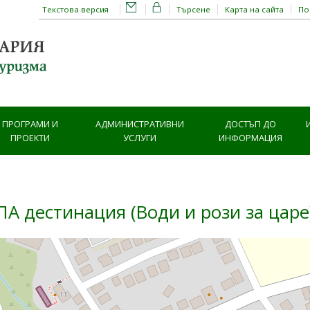
Текстова версия
Търсене
Карта на сайта
П
ПРОГРАМИ И
АДМИНИСТРАТИВНИ
ДОСТЪП ДО
ПРОЕКТИ
УСЛУГИ
ИНФОРМАЦИЯ
А дестинация (Води и рози за царе