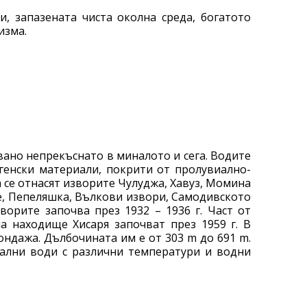
, запазената чиста околна среда, богатото
изма.
вано непрекъснато в миналото и сега. Водите
генски материали, покрити от пролувиално-
а се отнасят изворите Чулуджа, Хавуз, Момина
те, Пепеляшка, Вълкови извори, Самодивското
орите започва през 1932 – 1936 г. Част от
а находище Хисаря започват през 1959 г. В
сондажа. Дълбочината им е от 303 m до 691 m.
мални води с различни температури и водни