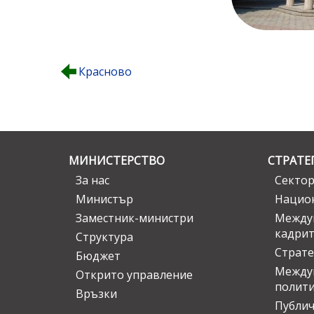
Красново
МИНИСТЕРСТВО
СТРАТЕ
За нас
Сектор
Министър
Национ
Заместник-министри
Междув
кадрит
Структура
Страте
Бюджет
Междун
Открито управление
полит
Връзки
Публич