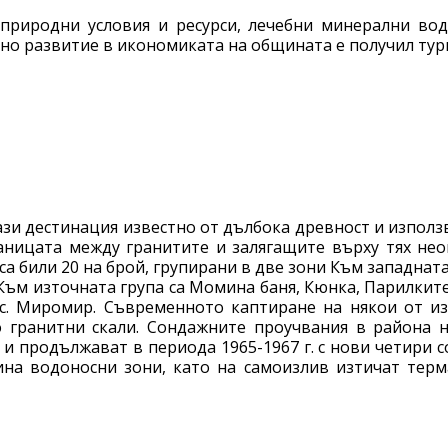
природни условия и ресурси, лечебни минерални води
тно развитие в икономиката на общината е получил тур
зи дестинация известно от дълбока древност и използ
ницата между гранитите и залягащите върху тях нео
а били 20 на брой, групирани в две зони Към западнат
 Към източната група са Момина баня, Кюнка, Парилки
 с. Миромир. Съвременното каптиране на някои от изв
 гранитни скали. Сондажните проучвания в района н
 и продължават в периода 1965-1967 г. с нови четири 
на водоносни зони, като на самоизлив изтичат тер