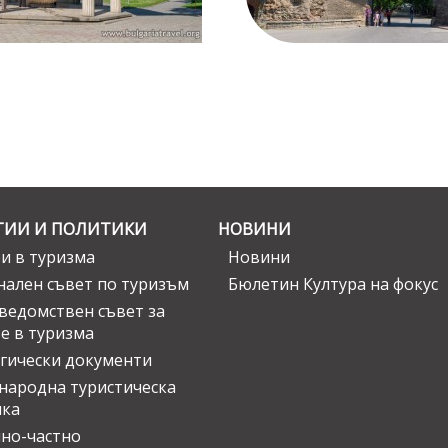
ГИИ И ПОЛИТИКИ
НОВИНИ
и в туризма
Новини
ален съвет по туризъм
Бюлетин Култура на фокус
едомствен съвет за
е в туризма
гически документи
ародна туристическа
ика
но-частно