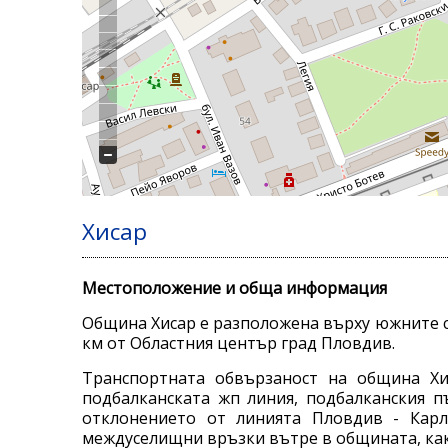
Хисар
Местоположение и обща информация
Община Хисар е разположена върху южните ск
км от Областния център град Пловдив.
Транспортната обвързаност на община Хис
подбалканската жп линия, подбалканския п
отклонението от линията Пловдив - Карл
междуселищни връзки вътре в общината, как