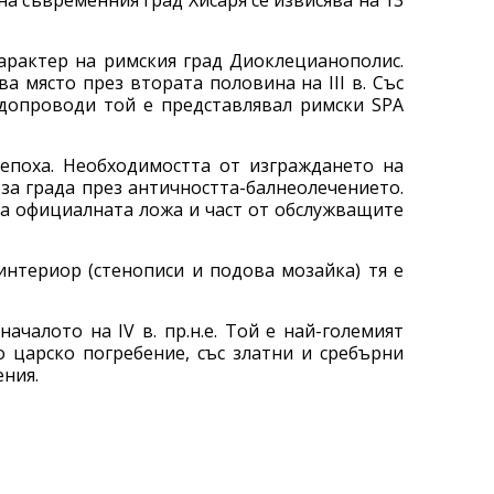
на съвременния град Хисаря се извисява на 13
рактер на римския град Диоклецианополис.
а място през втората половина на ІІІ в. Със
одопроводи той е представлявал римски SPA
епоха. Необходимостта от изграждането на
за града през античността-балнеолечението.
ла официалната ложа и част от обслужващите
интериор (стенописи и подова мозайка) тя е
ачалото на ІV в. пр.н.е. Той е най-големият
 царско погребение, със златни и сребърни
ения.