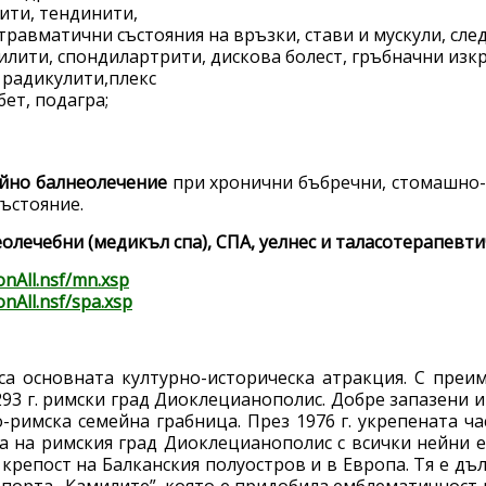
ити, тендинити,
травматични състояния на връзки, стави и мускули, след
илити, спондилартрити, дискова болест, гръбначни изкр
 радикулити,плекс
ет, подагра;
йно балнеолечение
при хронични бъбречни, стомашно-
ъстояние.
олечебни (медикъл спа), СПА, уелнес и таласотерапевт
onAll.nsf/mn.xsp
nAll.nsf/spa.xsp
са основната културно-историческа атракция. С преи
3 г. римски град Диоклецианополис. Добре запазени и
-римска семейна грабница. През 1976 г. укрепената ч
а на римския град Диоклецианополис с всички нейни е
репост на Балканския полуостров и в Европа. Тя е дъл