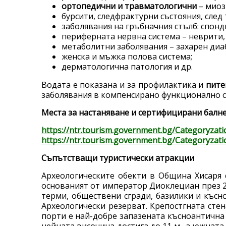
ортопедични и травматологични
– миоз
бурсити, следфрактурни състояния, след 
заболявания на гръбначния стълб: спонд
периферната нервна система – неврити,
метаболитни заболявания – захарен диаб
женска и мъжка полова система;
дерматологична патология и др.
Водата е показана и за профилактика и
пите
заболявания в компенсирано функционално с
Места за настаняване и сертифицирани балне
https://ntr.tourism.government.bg/Categoryzati
https://ntr.tourism.government.bg/Categoryzatio
Съпътстващи туристически атракции
Археологическите обекти в Община Хисаря 
основаният от император Диоклециан през 29
терми, обществени сгради, базилики и късно
Археологически резерват. Крепостгната стен
порти е най-добре запазената късноантична к