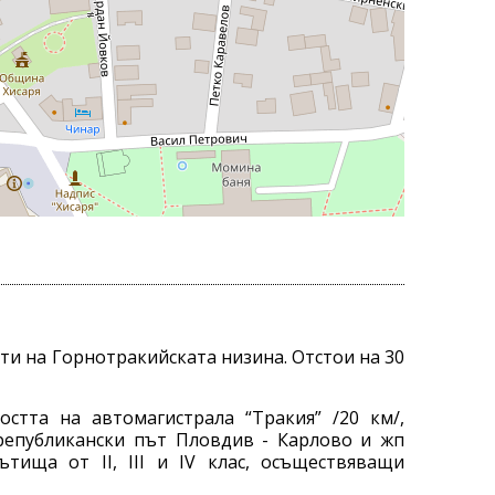
ти на Горнотракийската низина. Oтстои на 30
стта на автомагистрала “Тракия” /20 км/,
 републикански път Пловдив - Карлово и жп
ища от ІІ, ІІІ и ІV клас, осъществяващи