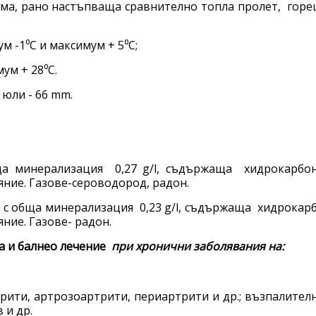
ма, рано настъпваща сравнително топла пролет, горещ
 -1⁰С и максимум + 5⁰С;
ксимум + 28⁰С.
. юли - 66 mm.
бща минерализация 0,27 g/l, съдържаща хидрокарбон
ние. Газове-сероводород, радон.
8 с обща минерализация 0,23 g/l, съдържаща хидрокар
ние. Газове- радон.
а и балнео лечение
при хронични заболявания на:
рити, артрозоартрити, периартрити и др.; възпалител
 и др.