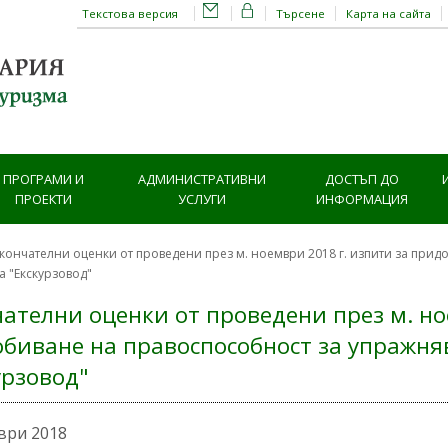
Текстова версия
Търсене
Карта на сайта
ПРОГРАМИ И
АДМИНИСТРАТИВНИ
ДОСТЪП ДО
ПРОЕКТИ
УСЛУГИ
ИНФОРМАЦИЯ
кончателни оценки от проведени през м. ноември 2018 г. изпити за при
 "Екскурзовод"
ателни оценки от проведени през м. но
биване на правоспособност за упражня
урзовод"
ври 2018