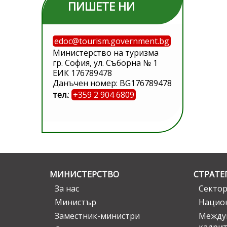
ПИШЕТЕ НИ
edoc@tourism.government.bg
Министерство на туризма
гр. София, ул. Съборна № 1
ЕИК 176789478
Данъчен номер: BG176789478
тел.
:
+359 2 904 6809
МИНИСТЕРСТВО
СТРАТЕ
За нас
Сектор
Министър
Национ
Заместник-министри
Междув