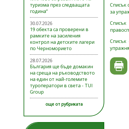
туризма през следващата
Списък 
година“
за упра
Списък
30.07.2026
19 обекта са проверени в
правосп
рамките на засиления
Списък 
контрол на детските лагери
упражня
по Черноморието
28.07.2026
България ще бъде домакин
на среща на ръководството
на един от най-големите
туроператори в света - TUI
Group
още от рубриката