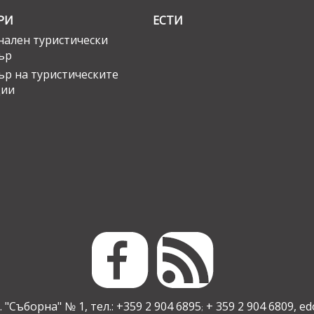
РИ
ЕСТИ
ален туристически
ър
ър на туристическите
ции
 "Съборна" № 1, тел.: +359 2 904 6895
+ 359 2 904 6809,
ed
;