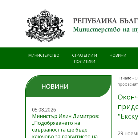
Премини към основното съдържание
МИНИСТЕРСТВО
СТРАТЕГИИ И
НОВИНИ
ПОЛИТИКИ
Начало
О
професията
НОВИНИ
Оконч
придо
05.08.2026
"Екск
Министър Илин Димитров:
„Подобряването на
свързаността ще бъде
29 ноем
ключово за развитието на