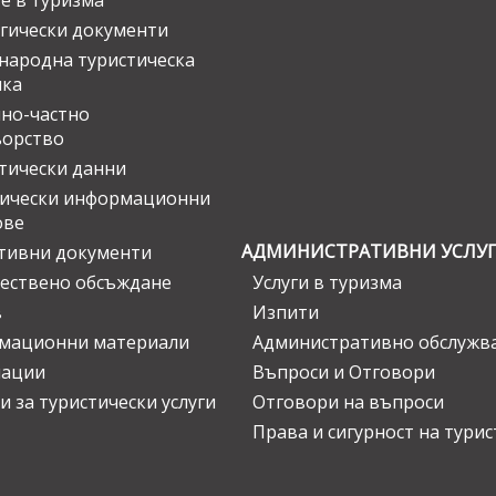
е в туризма
гически документи
ародна туристическа
ика
но-частно
ьорство
тически данни
тически информационни
ове
АДМИНИСТРАТИВНИ УСЛУ
тивни документи
ествено обсъждане
Услуги в туризма
в
Изпити
мационни материали
Административно обслужв
нации
Въпроси и Отговори
и за туристически услуги
Отговори на въпроси
Права и сигурност на тури