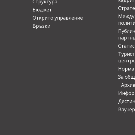
кадрит
Структура
Страте
Бюджет
Междун
Открито управление
полит
Връзки
Публич
партн
Статис
Турис
центр
Норма
За общ
Архи
Инфор
Дести
Ваучер