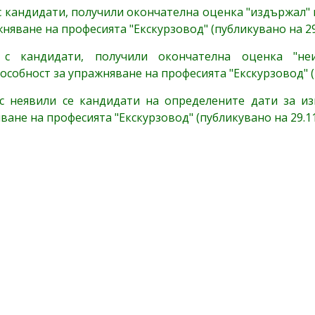
с кандидати, получили окончателна оценка "издържал"
жняване на професията "Екскурзовод" (публикувано на 29
 с кандидати, получили окончателна оценка "н
особност за упражняване на професията "Екскурзовод" (
с неявили се кандидати на определените дати за из
ване на професията "Екскурзовод" (публикувано на 29.11