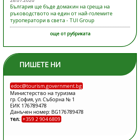
28.07.2026
България ще бъде домакин на среща на
ръководството на един от най-големите
туроператори в света - TUI Group
още от рубриката
ПИШЕТЕ НИ
edoc@tourism.government.bg
Министерство на туризма
гр. София, ул. Съборна № 1
ЕИК 176789478
Данъчен номер: BG176789478
тел.
:
+359 2 904 6809