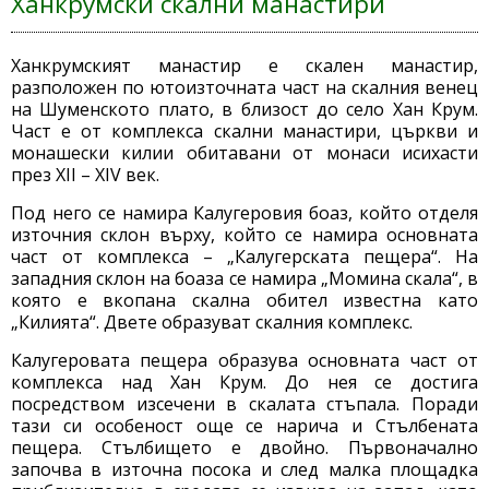
Ханкрумски скални манастири
Ханкрумският манастир е скален манастир,
разположен по ютоизточната част на скалния венец
на Шуменското плато, в близост до село Хан Крум.
Част е от комплекса скални манастири, църкви и
монашески килии обитавани от монаси исихасти
през XII – XIV век.
Под него се намира Калугеровия боаз, който отделя
източния склон върху, който се намира основната
част от комплекса – „Калугерската пещера“. На
западния склон на боаза се намира „Момина скала“, в
която е вкопана скална обител известна като
„Килията“. Двете образуват скалния комплекс.
Калугеровата пещера образува основната част от
комплекса над Хан Крум. До нея се достига
посредством изсечени в скалата стъпала. Поради
тази си особеност още се нарича и Стълбената
пещера. Стълбището е двойно. Първоначално
започва в източна посока и след малка площадка