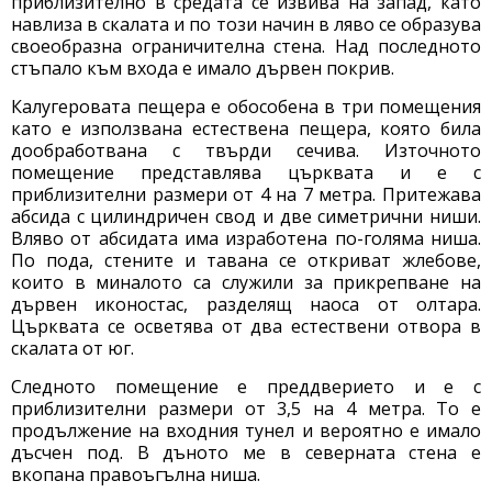
приблизително в средата се извива на запад, като
навлиза в скалата и по този начин в ляво се образува
своеобразна ограничителна стена. Над последното
стъпало към входа е имало дървен покрив.
Калугеровата пещера е обособена в три помещения
като е използвана естествена пещера, която била
дообработвана с твърди сечива. Източното
помещение представлява църквата и е с
приблизителни размери от 4 на 7 метра. Притежава
абсида с цилиндричен свод и две симетрични ниши.
Вляво от абсидата има изработена по-голяма ниша.
По пода, стените и тавана се откриват жлебове,
които в миналото са служили за прикрепване на
дървен иконостас, разделящ наоса от олтара.
Църквата се осветява от два естествени отвора в
скалата от юг.
Следното помещение е преддверието и е с
приблизителни размери от 3,5 на 4 метра. То е
продължение на входния тунел и вероятно е имало
дъсчен под. В дъното ме в северната стена е
вкопана правоъгълна ниша.