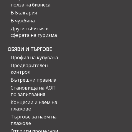
полза на бизнеса
В България
В чужбина
Други събития в
сферата на туризма
ОБЯВИ И ТЪРГОВЕ
Профил на купувача
Предварителен
контрол
Вътрешни правила
Становища на АОП
по запитвания
Концесии и наем на
плажове
Търгове за наем на
плажове
Открити процедури