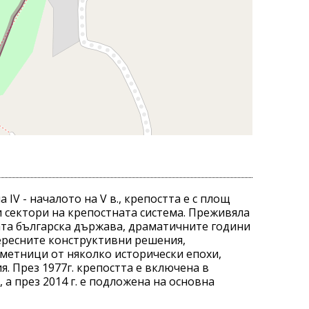
IV - началото на V в., крепостта е с площ
и сектори на крепостната система. Преживяла
ата българска държава, драматичните години
тересните конструктивни решения,
аметници от няколко исторически епохи,
. През 1977г. крепостта е включена в
а през 2014 г. е подложена на основна