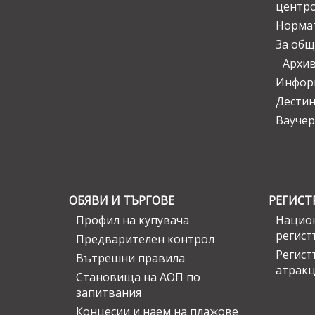
центр
Норма
За общ
Архи
Инфор
Дести
Ваучер
ОБЯВИ И ТЪРГОВЕ
РЕГИСТ
Профил на купувача
Национ
регист
Предварителен контрол
Регист
Вътрешни правила
атрак
Становища на АОП по
запитвания
Концесии и наем на плажове