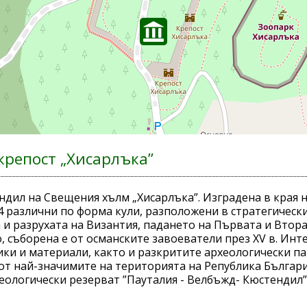
крепост „Хисарлъка”
дил на Свещения хълм „Хисарлъка”. Изградена в края на 
14 различни по форма кули, разположени в стратегическ
 и разрухата на Византия, падането на Първата и Втор
 съборена е от османските завоеватели през XV в. Ин
ки и материали, както и разкритите археологически п
от най-значимите на територията на Република България
ологически резерват ”Пауталия - Велбъжд- Кюстендил”, 