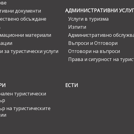
ове
АДМИНИСТРАТИВНИ УСЛУ
тивни документи
ествено обсъждане
Услуги в туризма
в
Изпити
мационни материали
Административно обслужв
нации
Въпроси и Отговори
и за туристически услуги
Отговори на въпроси
Права и сигурност на тури
РИ
ЕСТИ
ален туристически
ър
ър на туристическите
ции