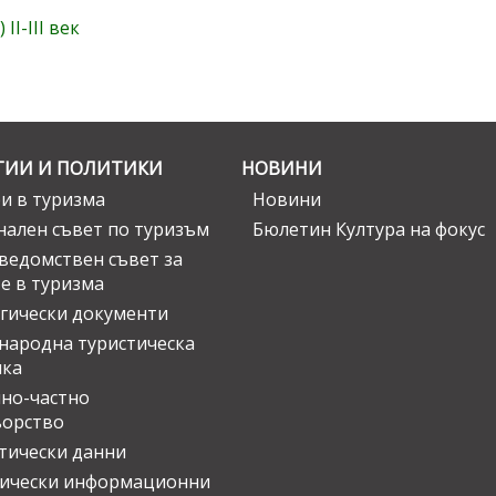
I-III век
ГИИ И ПОЛИТИКИ
НОВИНИ
и в туризма
Новини
ален съвет по туризъм
Бюлетин Култура на фокус
едомствен съвет за
е в туризма
гически документи
ародна туристическа
ика
но-частно
ьорство
тически данни
тически информационни