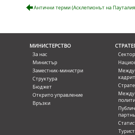
Антични терми (Асклепионът на Пауталия) I
МИНИСТЕРСТВО
СТРАТЕ
За нас
Сектор
Министър
Национ
Заместник-министри
Междув
кадрит
Структура
Страте
Бюджет
Междун
Открито управление
полит
Връзки
Публич
партн
Статис
Турис