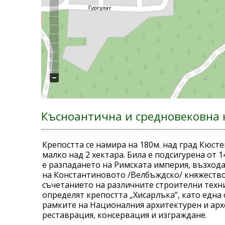
Късноантична и средновековна 
Крепостта се намира на 180м. над град Кюстен
малко над 2 хектара. Била е подсигурена от 
е разпадането на Римската империя, възхода
на Константиновото /Велбъждско/ княжество,
съчетанието на различните строителни техни
определят крепостта „Хисарлъка”, като една 
рамките на Националния архитектурен и архе
реставрация, консервация и изграждане.