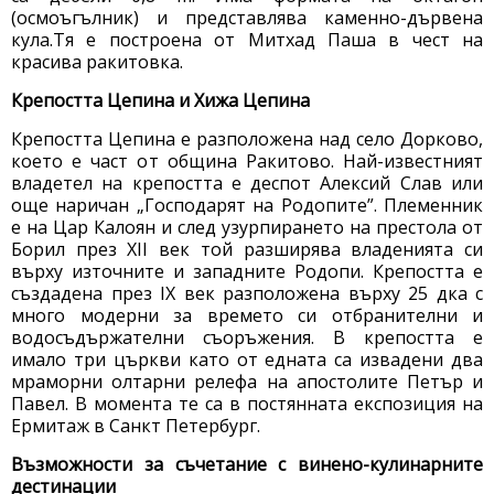
(осмоъгълник) и представлява каменно-дървена
кула.Тя е построена от Митхад Паша в чест на
красива ракитовка.
Крепостта Цепина и Хижа Цепина
Крепостта Цепина е разположена над село Дорково,
което е част от община Ракитово. Най-известният
владетел на крепостта е деспот Алексий Слав или
още наричан „Господарят на Родопите”. Племенник
е на Цар Калоян и след узурпирането на престола от
Борил през XII век той разширява владенията си
върху източните и западните Родопи. Крепостта е
създадена през IX век разположена върху 25 дка с
много модерни за времето си отбранителни и
водосъдържателни съоръжения. В крепостта е
имало три църкви като от едната са извадени два
мраморни олтарни релефа на апостолите Петър и
Павел. В момента те са в постянната експозиция на
Ермитаж в Санкт Петербург.
Възможности за съчетание с винено-кулинарните
дестинации