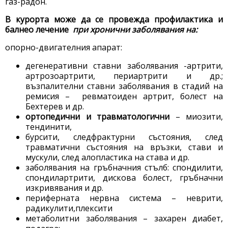
газ-радон.
В курорта може да се провежда профилактика и
балнео лечение
при хронични заболявания на:
опорно-двигателния апарат:
дегенеративни ставни заболявания -артрити,
артрозоартрити, периартрити и др.;
възпалителни ставни заболявания в стадий на
ремисия – ревматоиден артрит, болест на
Бехтерев и др.
ортопедични и травматологични
– миозити,
тендинити,
бурсити, следфрактурни състояния, след
травматични състояния на връзки, стави и
мускули, след алопластика на става и др.
заболявания на гръбначния стълб: спондилити,
спондилартрити, дискова болест, гръбначни
изкривявания и др.
периферната нервна система – неврити,
радикулити,плексити
метаболитни заболявания – захарен диабет,