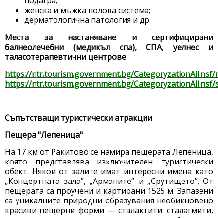
подагра;
женска и мъжка полова система;
дерматологична патология и др.
Места за настаняване и сертифицирани
балнеолечебни (медикъл спа), СПА, уелнес и
таласотерапевтични центрове
https://ntr.tourism.government.bg/CategoryzationAll.nsf
https://ntr.tourism.government.bg/CategoryzationAll.nsf/
Съпътстващи туристически атракции
Пещера "Лепеница"
На 17 км от Ракитово се намира пещерата Лепеница,
която представлява изключителен туристически
обект. Някои от залите имат интересни имена като
„Концертната зала”, „Арманите” и „Срутището”. От
пещерата са проучени и картирани 1525 м. Запазени
са уникалните природни образувания необикновено
красиви пещерни форми — сталактити, сталагмити,