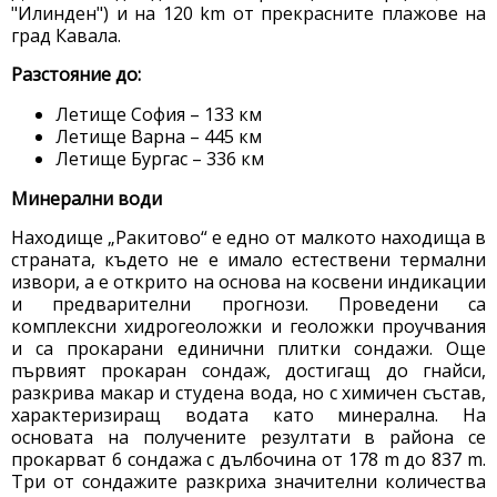
"Илинден") и на 120 km от прекрасните плажове на
град Кавала.
Разстояние до:
Летище София – 133 км
Летище Варна – 445 км
Летище Бургас – 336 км
Минерални води
Находище „Ракитово“ е едно от малкото находища в
страната, където не е имало естествени термални
извори, а е открито на основа на косвени индикации
и предварителни прогнози. Проведени са
комплексни хидрогеоложки и геоложки проучвания
и са прокарани единични плитки сондажи. Още
първият прокаран сондаж, достигащ до гнайси,
разкрива макар и студена вода, но с химичен състав,
характеризиращ водата като минерална. На
основата на получените резултати в района се
прокарват 6 сондажа с дълбочина от 178 m до 837 m.
Три от сондажите разкриха значителни количества