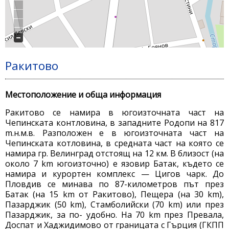
Ракитово
Местоположение и обща информация
Ракитово се намира в югоизточната част на
Чепинската контловина, в западните Родопи на 817
m.н.м.в. Разположен е в югоизточната част на
Чепинската котловина, в средната част на която се
намира гр. Велинград отстоящ на 12 км. В близост (на
около 7 km югоизточно) е язовир Батак, където се
намира и курортен комплекс — Цигов чарк. До
Пловдив се минава по 87-километров път през
Батак (на 15 km от Ракитово), Пещера (на 30 km),
Пазарджик (50 km), Стамболийски (70 km) или през
Пазарджик, за по- удобно. На 70 km през Превала,
Доспат и Хаджидимово от границата с Гърция (ГКПП