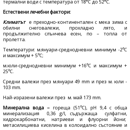
термални води с температура от 18°С до 52°С.
Естествени лечебни фактори:
Климатът
е преходно-континентален с мека зима с
обилни снеговалежи, прохладно лято, и
продължително слънчева есен, по – топла от
пролетта.
Температури: м.януари-среднодневни минимум -2⁰С
и максимум + 5⁰С;
м.юли-среднодневни минимум +16⁰С и максимум +
25⁰С.
Средни валежи през м.януари 49 mm и през м. юли -
103 mm.
Най-изразени валежи през м. май 173 mm.
Минерална вода –
гореща (51⁰С), рН 9,4 с обща
минерализация 0,36 g/l, съдържаща сулфатни,
хидрокарбонатни, натриеви и флуорни йони;
метасилициева киселина в колоидално състояние и