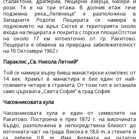
сталактони, драперии, пещерни езерца, бисери и
рози. Тя е на три етажа. В долния етаж тече
подземна река.„Лепеница” е разположена в
Западните Родопи. Пещерата се намира в
подножието на връх Сюткя и територията около
входа на пещерата е покрита с горски площи.Отстои
на около 17 км югоизточно от гр. Ракитово.
Пещерата е обявена за природна забележителност
на 10 Октомври 1962 г.
Параклис „Св. Никола Летний“
Той се намира върху бивш манастирски комплекс от
14 век. Храмът в манастира е бил един от най-
големите четири в страната. От този тип е останала
само църквата „Света София” в град София.
Часовниковата кула
Часовниковата кула е един от символите на
Ракитово. Построена е през 1872 г. на височината
Бърдо, разположена в непосредствена близост до
източната част на града. Висока е 18,6 m, а стените ѝ
са дебели 0,8 m. Има формата на октагон