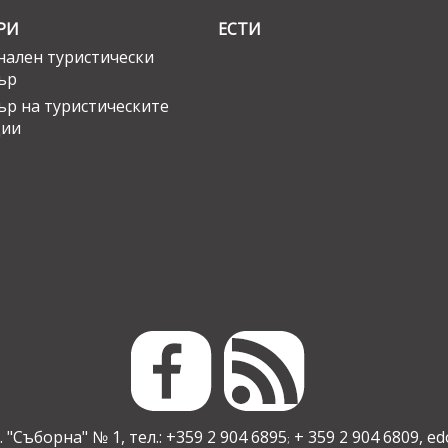
РИ
ЕСТИ
ален туристически
ър
ър на туристическите
ции
 "Съборна" № 1, тел.: +359 2 904 6895
+ 359 2 904 6809,
ed
;