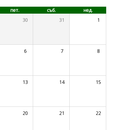
пет.
съб.
нед.
30
31
1
6
7
8
13
14
15
20
21
22