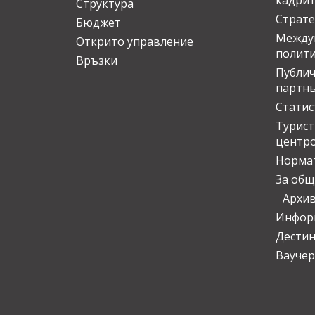
кадрит
Структура
Страте
Бюджет
Междун
Открито управление
полит
Връзки
Публич
партн
Статис
Турис
центр
Норма
За общ
Архи
Инфор
Дести
Ваучер