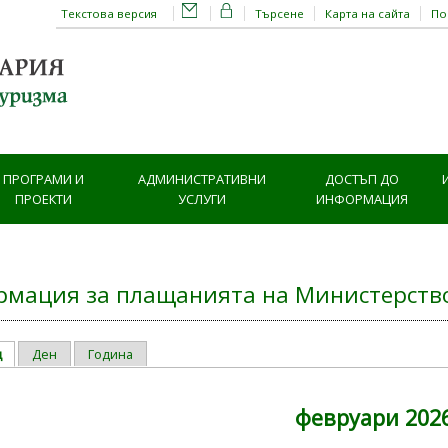
Текстова версия
Търсене
Карта на сайта
П
ПРОГРАМИ И
АДМИНИСТРАТИВНИ
ДОСТЪП ДО
ПРОЕКТИ
УСЛУГИ
ИНФОРМАЦИЯ
мация за плащанията на Министерство
ц
(активен раздел)
Ден
Година
ry tabs
февруари 202