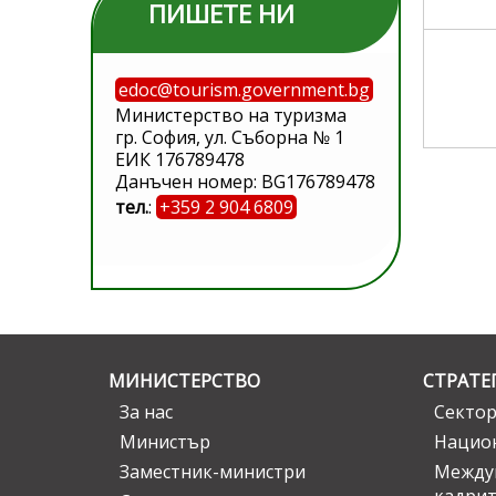
ПИШЕТЕ НИ
edoc@tourism.government.bg
Министерство на туризма
гр. София, ул. Съборна № 1
ЕИК 176789478
Данъчен номер: BG176789478
тел.
:
+359 2 904 6809
МИНИСТЕРСТВО
СТРАТЕ
За нас
Сектор
Министър
Национ
Заместник-министри
Междув