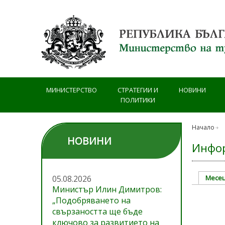
Премини към основното съдържание
МИНИСТЕРСТВО
СТРАТЕГИИ И
НОВИНИ
ПОЛИТИКИ
Начало
НОВИНИ
Инфор
05.08.2026
Месе
Prima
Министър Илин Димитров:
„Подобряването на
свързаността ще бъде
ключово за развитието на