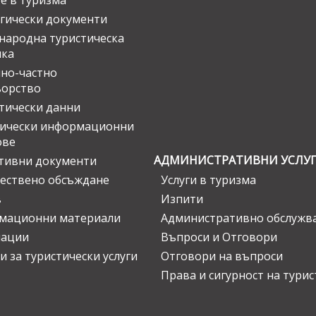
е в туризма
гически документи
ародна туристическа
ика
но-частно
ьорство
тически данни
тически информационни
ове
АДМИНИСТРАТИВНИ УСЛУ
тивни документи
ествено обсъждане
Услуги в туризма
в
Изпити
мационни материали
Административно обслужв
нации
Въпроси и Отговори
и за туристически услуги
Отговори на въпроси
Права и сигурност на тури