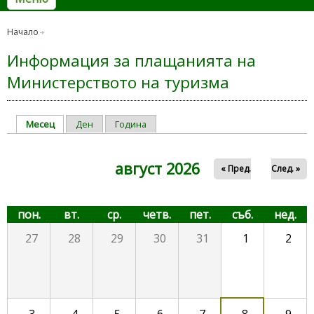
Начало
Информация за плащанията на
Министерството на туризма
Месец
(активен раздел)
Ден
Година
Primary tabs
август 2026
« Пред.
След. »
пон.
вт.
ср.
четв.
пет.
съб.
нед.
27
28
29
30
31
1
2