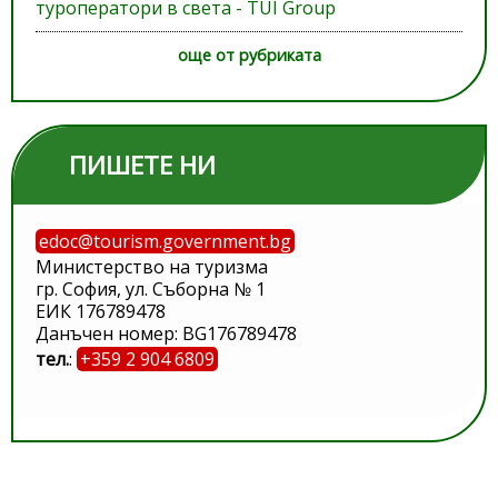
туроператори в света - TUI Group
още от рубриката
ПИШЕТЕ НИ
edoc@tourism.government.bg
Министерство на туризма
гр. София, ул. Съборна № 1
ЕИК 176789478
Данъчен номер: BG176789478
тел.
:
+359 2 904 6809