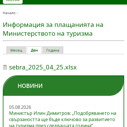
Начало
Информация за плащанията на
Министерството на туризма
Месец
Ден
(активен раздел)
Година
Primary tabs
sebra_2025_04_25.xlsx
НОВИНИ
05.08.2026
Министър Илин Димитров: „Подобряването на
свързаността ще бъде ключово за развитието
на туризма през следващата година“