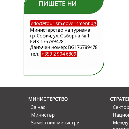
ПИШЕТЕ НИ
edoc@tourism.government.bg
Министерство на туризма
гр. София, ул. Съборна № 1
ЕИК 176789478
Данъчен номер: BG176789478
тел.
:
+359 2 904 6809
МИНИСТЕРСТВО
СТРАТЕ
За нас
Сектор
Министър
Национ
Заместник-министри
Междув