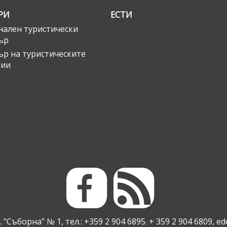
РИ
ЕСТИ
ален туристически
ър
ър на туристическите
ции
 "Съборна" № 1, тел.: +359 2 904 6895
+ 359 2 904 6809,
ed
;