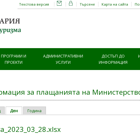
Текстова версия
Търсене
Карта на сайта
П
ПРОГРАМИ И
АДМИНИСТРАТИВНИ
ДОСТЪП ДО
ПРОЕКТИ
УСЛУГИ
ИНФОРМАЦИЯ
мация за плащанията на Министерство
ц
Ден
(активен раздел)
Година
ry tabs
ra_2023_03_28.xlsx