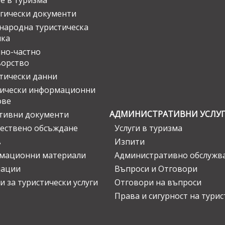
е в туризма
гически документи
ародна туристическа
ика
но-частно
ьорство
тически данни
тически информационни
ове
АДМИНИСТРАТИВНИ УСЛУ
тивни документи
ествено обсъждане
Услуги в туризма
в
Изпити
мационни материали
Административно обслужв
нации
Въпроси и Отговори
и за туристически услуги
Отговори на въпроси
Права и сигурност на тури