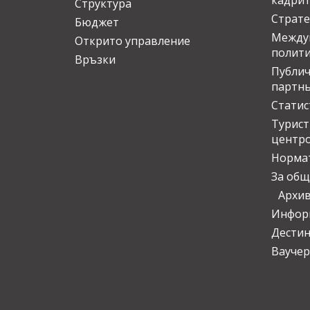
кадрит
Структура
Страте
Бюджет
Междун
Открито управление
полит
Връзки
Публич
партн
Статис
Турис
центр
Норма
За общ
Архи
Инфор
Дести
Ваучер