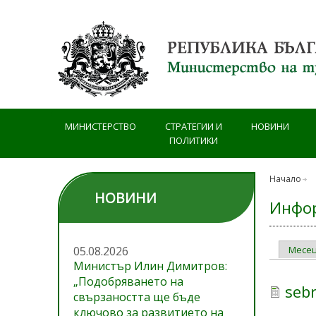
Премини към основното съдържание
МИНИСТЕРСТВО
СТРАТЕГИИ И
НОВИНИ
ПОЛИТИКИ
Начало
НОВИНИ
Инфор
05.08.2026
Месе
Prima
Министър Илин Димитров:
„Подобряването на
seb
свързаността ще бъде
ключово за развитието на