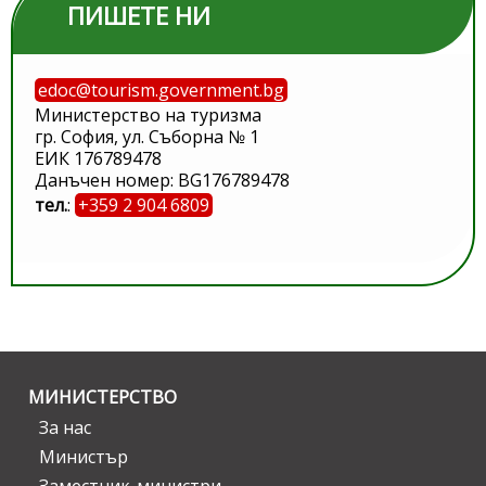
ПИШЕТЕ НИ
edoc@tourism.government.bg
Министерство на туризма
гр. София, ул. Съборна № 1
ЕИК 176789478
Данъчен номер: BG176789478
тел.
:
+359 2 904 6809
МИНИСТЕРСТВО
За нас
Министър