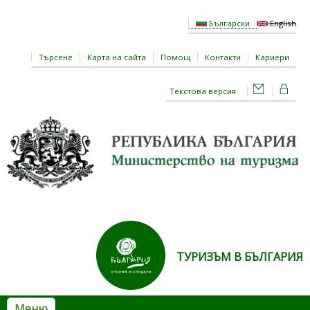
Премини към основното съдържание
Български
English
Търсене
Карта на сайта
Помощ
Контакти
Кариери
Текстова версия
ТУРИЗЪМ В БЪЛГАРИЯ
Меню