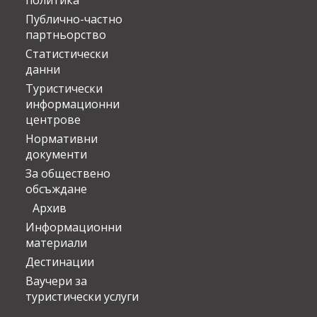
политика
Публично-частно
партньорство
Статистически
данни
Туристически
информационни
центрове
Нормативни
документи
За обществено
обсъждане
Архив
Информационни
материали
Дестинации
Ваучери за
туристически услуги