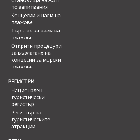
Становища на АОП
по запитвания
Концесии и наем на
плажове
Търгове за наем на
плажове
Открити процедури
за възлагане на
концесии за морски
плажове
РЕГИСТРИ
Национален
туристически
регистър
Регистър на
туристическите
атракции