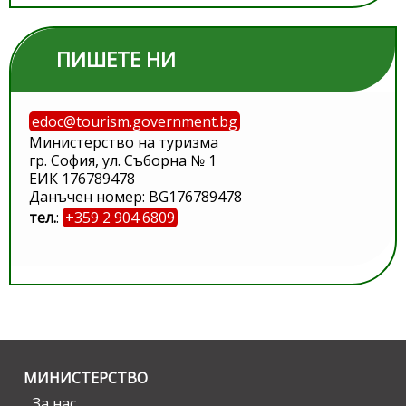
ПИШЕТЕ НИ
edoc@tourism.government.bg
Министерство на туризма
гр. София, ул. Съборна № 1
ЕИК 176789478
Данъчен номер: BG176789478
тел.
:
+359 2 904 6809
МИНИСТЕРСТВО
За нас