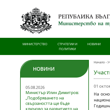
Премини към основното съдържание
МИНИСТЕРСТВО
СТРАТЕГИИ И
НОВИНИ
ПОЛИТИКИ
Начало
У
НОВИНИ
Участ
01 окто
05.08.2026
Министър Илин Димитров:
На осно
„Подобряването на
национа
свързаността ще бъде
Годишна
ключово за развитието на