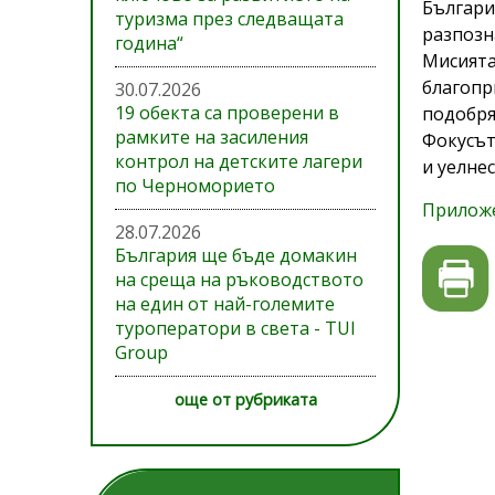
Българи
туризма през следващата
разпозн
година“
Мисият
благоп
30.07.2026
19 обекта са проверени в
подобря
рамките на засиления
Фокусът
контрол на детските лагери
и уелне
по Черноморието
Приложе
28.07.2026
България ще бъде домакин
на среща на ръководството
на един от най-големите
туроператори в света - TUI
Group
още от рубриката