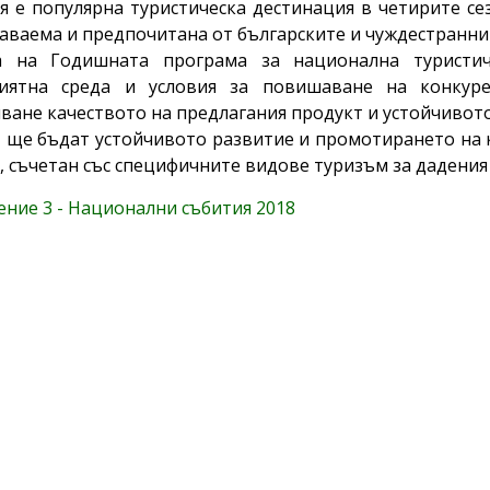
я е популярна туристическа дестинация в четирите се
аваема и предпочитана от българските и чуждестранни
а на Годишната програма за национална туристич
риятна среда и условия за повишаване на конкурен
ване качеството на предлагания продукт и устойчивото
 ще бъдат устойчивото развитие и промотирането на к
с, съчетан със специфичните видове туризъм за дадения
ние 3 - Национални събития 2018