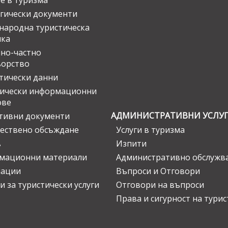
е в туризма
гически документи
ародна туристическа
ика
но-частно
ьорство
тически данни
тически информационни
ове
АДМИНИСТРАТИВНИ УСЛУ
тивни документи
ествено обсъждане
Услуги в туризма
в
Изпити
мационни материали
Административно обслужв
нации
Въпроси и Отговори
и за туристически услуги
Отговори на въпроси
Права и сигурност на тури