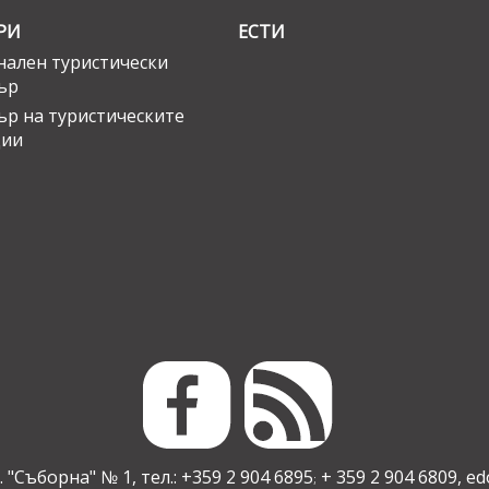
РИ
ЕСТИ
ален туристически
ър
ър на туристическите
ции
 "Съборна" № 1, тел.: +359 2 904 6895
+ 359 2 904 6809,
ed
;