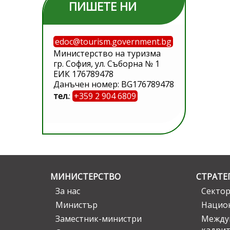
ПИШЕТЕ НИ
edoc@tourism.government.bg
Министерство на туризма
гр. София, ул. Съборна № 1
ЕИК 176789478
Данъчен номер: BG176789478
тел.
:
+359 2 904 6809
МИНИСТЕРСТВО
СТРАТЕ
За нас
Сектор
Министър
Национ
Заместник-министри
Междув