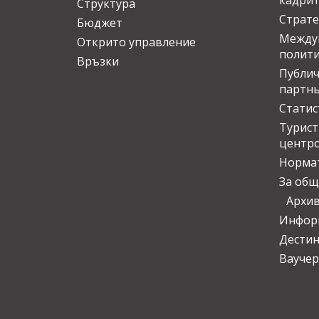
кадрит
Структура
Страте
Бюджет
Междун
Открито управление
полит
Връзки
Публич
партн
Статис
Турис
центр
Норма
За общ
Архи
Инфор
Дести
Ваучер