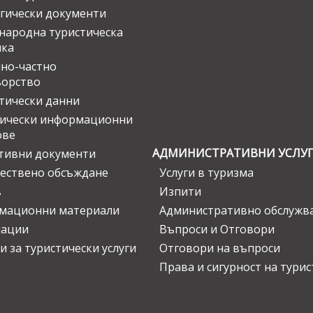
гически документи
ародна туристическа
ика
но-частно
ьорство
тически данни
тически информационни
ове
АДМИНИСТРАТИВНИ УСЛУ
тивни документи
ествено обсъждане
Услуги в туризма
в
Изпити
мационни материали
Административно обслужв
нации
Въпроси и Отговори
и за туристически услуги
Отговори на въпроси
Права и сигурност на тури