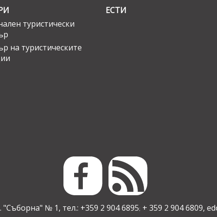
РИ
ЕСТИ
ален туристически
ър
ър на туристическите
ции
 "Съборна" № 1, тел.: +359 2 904 6895
+ 359 2 904 6809,
ed
;