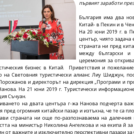
първият заработи през
България има два но
Китай- в Пекин и в Че
На 20 юни 2019 г. в 
център, чиято задача
страната ни пред кит
между български и 
церемония за открива
стическия бизнес в Китай. Приветствия и пожелание
р на Световния туристически алианс Лиу Шиджун, по
Порожанов и директорът на дирекция „Програми и про
анова. На 21 юни 2019 г. Туристически информационе
ия Съчуан.
иването на двата центъра г-жа Нанова подчерта важ
я пред огромния китайски пазар и изтъкна, че те са пл
ави страната ни още по-разпознаваема на далечния 
тта на министър Николина Ангелкова и на екипа й за
ин от важните и изключително перспективни пазари за 