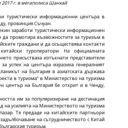
 2017 г. в мегаполиса Шанхай
ви туристически информационни центъра в
нду, провинция Съчуан.
Пекин заработи туристически информационен
 е да промотира възможностите за туризъм в
айските граждани и да осъществява контакти
китайски туроператори. На официалната
нето присъстваха изтъкнати представители
 за успех на центъра изразиха генералният
сланикът на България в азиатската държава
екти в туризма“ в Министерство на туризма
н център на България бе открит и в Чeнду,
ността им за популяризиране на дестинация
од на усилията на Министерството на туризма
пазар. Тя предаде на китайските партньори
 задълбочаване на сътрудничеството с Китай
българския туризъм.