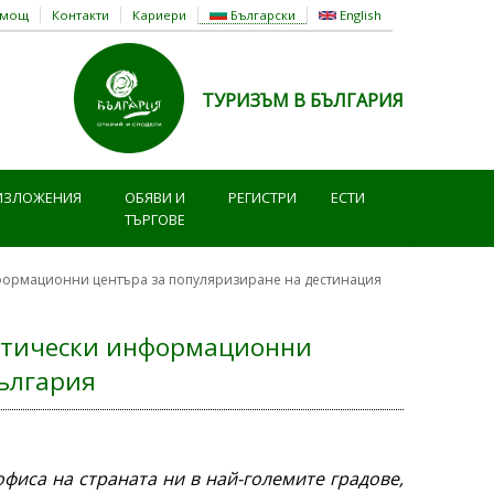
омощ
Контакти
Кариери
Български
English
ТУРИЗЪМ В БЪЛГАРИЯ
ИЗЛОЖЕНИЯ
ОБЯВИ И
РЕГИСТРИ
ЕСТИ
ТЪРГОВЕ
информационни центъра за популяризиране на дестинация
истически информационни
ългария
фиса на страната ни в най-големите градове,