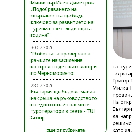
Министър Илин Димитров:
„Подобряването на
свързаността ще бъде
ключово за развитието на
туризма през следващата
година“
30.07.2026
19 обекта са проверени в
рамките на засиления
контрол на детските лагери
на тури
по Черноморието
секрета
Григор 
28.07.2026
Милка Н
България ще бъде домакин
провинц
на среща на ръководството
На откр
на един от най-големите
Българи
туроператори в света - TUI
да напр
Group
решимос
като ед
още от рубриката