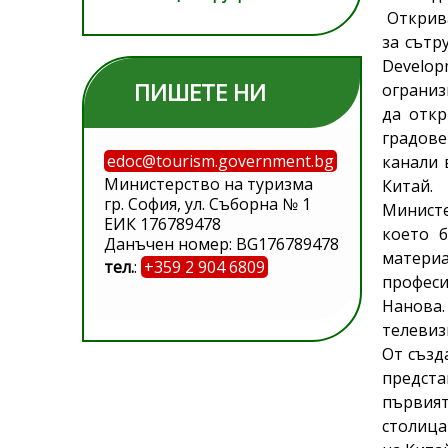
Открива
за сътр
Develop
ПИШЕТЕ НИ
ограниз
да откр
градове
edoc@tourism.government.bg
канали 
Министерство на туризма
Китай.
гр. София, ул. Съборна № 1
Министе
ЕИК 176789478
което 
Данъчен номер: BG176789478
материа
тел.
:
+359 2 904 6809
професи
Нанова
телевиз
От създ
предста
първият
столица