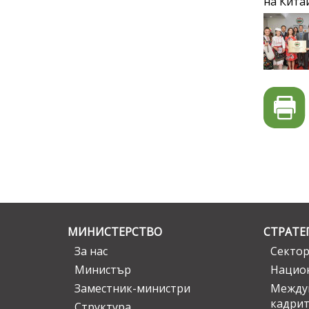
на Китай
МИНИСТЕРСТВО
СТРАТЕ
За нас
Сектор
Министър
Национ
Заместник-министри
Междув
кадрит
Структура