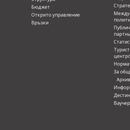
Страте
Бюджет
Междун
Открито управление
полит
Връзки
Публич
партн
Статис
Турис
центр
Норма
За общ
Архи
Инфор
Дести
Ваучер