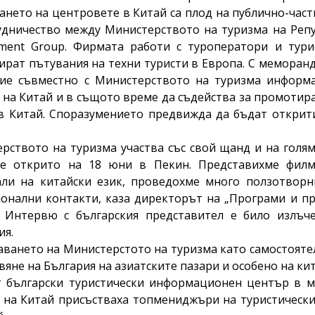
нето на центровете в Китай са плод на публично-час
удничество между Министерството на туризма на Репу
ment Group. Фирмата работи с туроператори и турис
ират пътувания на техни туристи в Европа. С меморан
ие съвместно с Министерството на туризма информ
 на Китай и в същото време да съдейства за промоти
в Китай. Споразумението предвижда да бъдат открит
рството на туризма участва със свой щанд и на голя
бе открито на 18 юни в Пекин. Представихме филм
ли на китайски език, проведохме много ползотворн
онални контакти, каза директорът на „Програми и п
. Интервю с българския представител е било излъч
ия.
аването на Министерстото на туризма като самостояте
вяне на България на азиатските пазари и особено на кит
 български туристически информационен център в м
 на Китай присъстваха топмениджъри на туристически