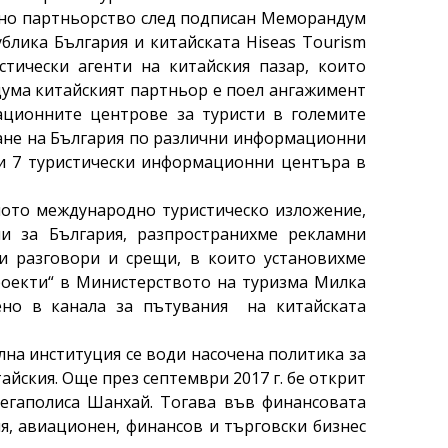
тно партньорство след подписан Меморандум
блика България и китайската Hiseas Tourism
тически агенти на китайския пазар, които
дума китайският партньор е поел ангажимент
ационните центрове за туристи в големите
ране на България по различни информационни
и 7 туристически информационни центъра в
мото международно туристическо изложение,
и за България, разпространихме рекламни
и разговори и срещи, в които установихме
роекти“ в Министерството на туризма Милка
ено в канала за пътувания на китайската
лна институция се води насочена политика за
айския. Още през септември 2017 г. бе открит
егаполиса Шанхай. Тогава във финансовата
я, авиационен, финансов и търговски бизнес