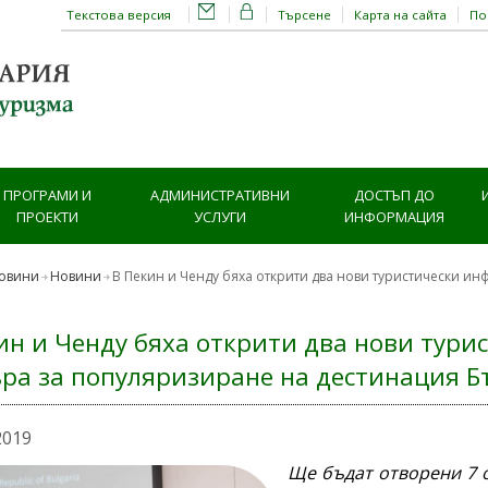
Текстова версия
Търсене
Карта на сайта
П
ПРОГРАМИ И
АДМИНИСТРАТИВНИ
ДОСТЪП ДО
ПРОЕКТИ
УСЛУГИ
ИНФОРМАЦИЯ
овини
Новини
В Пекин и Ченду бяха открити два нови туристически 
ин и Ченду бяха открити два нови тур
ра за популяризиране на дестинация Б
2019
Ще бъдат отворени 7 о