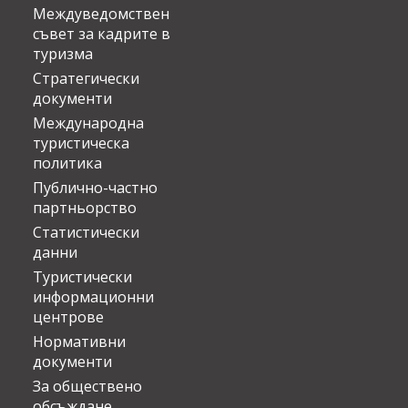
Междуведомствен
съвет за кадрите в
туризма
Стратегически
документи
Международна
туристическа
политика
Публично-частно
партньорство
Статистически
данни
Туристически
информационни
центрове
Нормативни
документи
За обществено
обсъждане