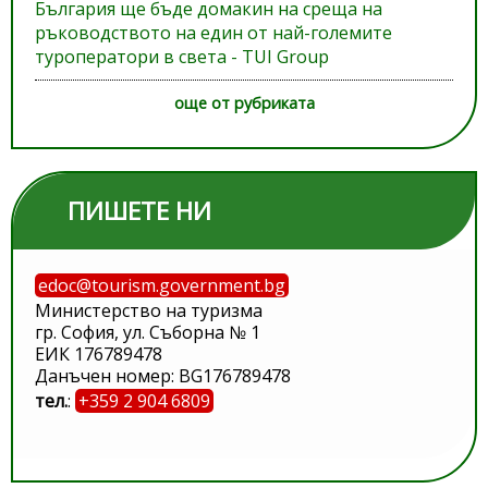
България ще бъде домакин на среща на
ръководството на един от най-големите
туроператори в света - TUI Group
още от рубриката
ПИШЕТЕ НИ
edoc@tourism.government.bg
Министерство на туризма
гр. София, ул. Съборна № 1
ЕИК 176789478
Данъчен номер: BG176789478
тел.
:
+359 2 904 6809