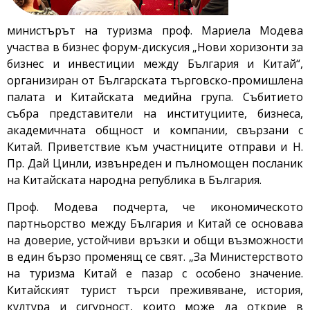
министърът на туризма проф. Мариела Модева
участва в бизнес форум-дискусия „Нови хоризонти за
бизнес и инвестиции между България и Китай“,
организиран от Българската търговско-промишлена
палата и Китайската медийна група. Събитието
събра представители на институциите, бизнеса,
академичната общност и компании, свързани с
Китай. Приветствие към участниците отправи и Н.
Пр. Дай Цинли, извънреден и пълномощен посланик
на Китайската народна република в България.
Проф. Модева подчерта, че икономическото
партньорство между България и Китай се основава
на доверие, устойчиви връзки и общи възможности
в един бързо променящ се свят. „За Министерството
на туризма Китай е пазар с особено значение.
Китайският турист търси преживяване, история,
култура и сигурност, които може да открие в