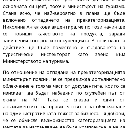
основната си цел“, посочи министърът на туризма.
Стана ясно, че най-вероятно в плана ще бъде
включено отпадането на прекатегоризацията.
Николина Ангелкова акцентира, че по този начин ще
се повиши качеството на продукта, заради
завишения контрол и конкуренцията. В този план за
действие ще бъде поместено и създаването на
туристически инспекторат като звено към
Министерството на туризма.
По отношение на отпадане на прекатегоризацията
министърът поясни, че се предвижда допълнително
облекчение е голяма част от документите, които се
изискват, да бъдат набавяни по служебен път от
екипа на МТ. Така се спазва и един от
ангажиментите на правителството за облекчаване
на административната тежест за бизнеса. Тя добави,
че се обмисля възможността категоризацията на
местата за настаняване да бъде комплексна, а не да