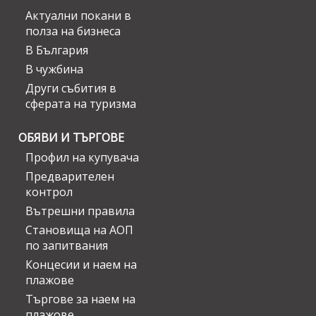
Актуални покани в
полза на бизнеса
В България
В чужбина
Други събития в
сферата на туризма
ОБЯВИ И ТЪРГОВЕ
Профил на купувача
Предварителен
контрол
Вътрешни правила
Становища на АОП
по запитвания
Концесии и наем на
плажове
Търгове за наем на
плажове