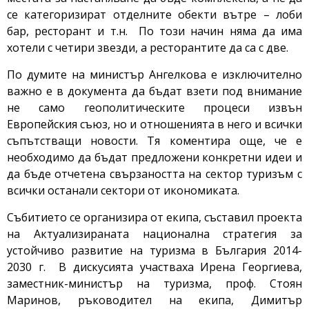
се категоризират отделните обекти вътре – лоби
бар, ресторант и т.н. По този начин няма да има
хотели с четири звезди, а ресторантите да са с две.
По думите на министър Ангелкова е изключително
важно е в документа да бъдат взети под внимание
не само геополитическите процеси извън
Европейския съюз, но и отношенията в него и всички
съпътстващи новости. Тя коментира още, че е
необходимо да бъдат предложени конкретни идеи и
да бъде отчетена свързаността на сектор туризъм с
всички останали сектори от икономиката.
Събитието се организира от екипа, съставил проекта
на Актуализираната национална стратегия за
устойчиво развитие на туризма в България 2014-
2030 г. В дискусията участваха Ирена Георгиева,
заместник-министър на туризма, проф. Стоян
Маринов, ръководител на екипа, Димитър