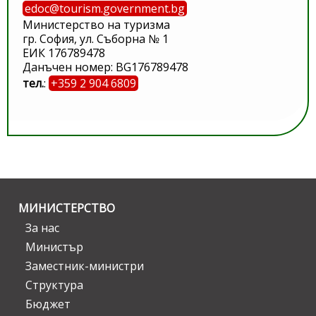
edoc@tourism.government.bg
Министерство на туризма
гр. София, ул. Съборна № 1
ЕИК 176789478
Данъчен номер: BG176789478
тел.
:
+359 2 904 6809
МИНИСТЕРСТВО
За нас
Министър
Заместник-министри
Структура
Бюджет