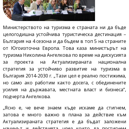
Министерството на туризма е страната ни да бъде
целогодишна устойчива туристическа дестинация –
България на 4 сезона и да бъдем в топ 5 на страните
от Югоизточна Европа. Това каза министърът на
туризма Николина Ангелкова по време на дискусията
за проекта на Актуализираната национална
стратегия за устойчиво развитие на туризма в
България 2014-2030 г. „Тази цел е реално постижима,
но само ако работим както досега, с обединените
усилия на държавата, местната власт и бизнеса“,
подчерта Ангелкова.
„Ясно е, че вече знаем къде искаме да стигнем,
затова е много важно в плана за действие към
Актуализираната стратегия е да бъдат заложени
начинът и действията, чрез които да постигнем