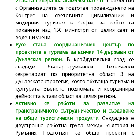
21-вата Генерална асамблея на СОТ.
Съвместно
с Организацията се подготвя провеждането на
Конгрес на световните цивилизации и
модерния туризъм в София, за който са
поканени над 150 министри от целия свят и
водещи учени.
Русе стана координационен център по
проектите в туризма за всички 14 държави от
Дунавския регион.
В крайдунавския град се
създаде българо-румънски Технически
секретариат по приоритетна област 3 на
Дунавската стратегия, която обхваща туризма и
културата. Звеното подпомага и координира
дейността в тази област за целия регион.
Активно се работи за развитие на
трансграничното сътрудничество и създаване
на общи туристически продукти.
Създадена е
двустранна работна група между България и
Румъния. Подготвят се общи проекти с