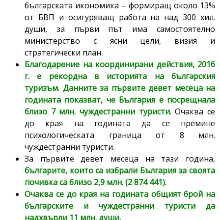
българската икономика – формиращ около 13%
от БВП и осигуряващ работа на над 300 хил.
души, за първи път има самостоятелно
министерство с ясни цели, визия и
стратегически план.
Благодарение на координирани действия, 2016
г. е рекордна в историята на българския
туризъм.
Данните за първите девет месеца на
годината показват, че
България е посрещнала
близо 7 млн. чуждестранни туристи.
Очаква се
до края на годината да се премине
психологическата граница от 8 млн.
чуждестранни туристи.
За първите девет месеца на тази година,
българите, които са избрали България за своята
почивка са близо 2,9 млн. (2 874 441).
Очаква се до края на годината общият брой на
българските и чуждестранни туристи да
надхвърли 11 млн. души.