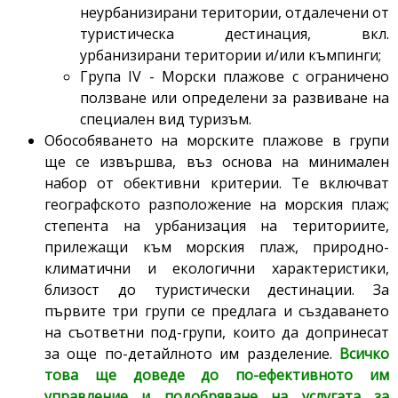
неурбанизирани територии, отдалечени от
туристическа дестинация, вкл.
урбанизирани територии и/или къмпинги;
Група IV - Морски плажове с ограничено
ползване или определени за развиване на
специален вид туризъм.
Обособяването на морските плажове в групи
ще се извършва, въз основа на минимален
набор от обективни критерии. Те включват
географското разположение на морския плаж;
степента на урбанизация на териториите,
прилежащи към морския плаж, природно-
климатични и екологични характеристики,
близост до туристически дестинации. За
първите три групи се предлага и създаването
на съответни под-групи, които да допринесат
за още по-детайлното им разделение.
Всичко
това ще доведе до по-ефективното им
управление и подобряване на услугата за