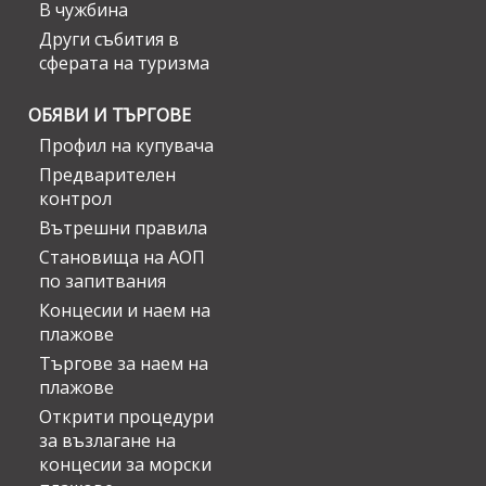
В чужбина
Други събития в
сферата на туризма
ОБЯВИ И ТЪРГОВЕ
Профил на купувача
Предварителен
контрол
Вътрешни правила
Становища на АОП
по запитвания
Концесии и наем на
плажове
Търгове за наем на
плажове
Открити процедури
за възлагане на
концесии за морски