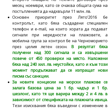
месец ноември, като се очаква общата сума на
постъпленията да надхвърли 11 млн. лв.
Основен приоритет през Лято‘2016 бе
контролът, като бяха създадени специален
телефон и e-mail, на които хората да подават
сигнали при нередности на плажовете, а
мобилна група за контрол бе на Черноморието
през целия летен сезон.
В резултат бяха
получени над 300 сигнала и са извършени
повече от 450 проверки на място. Наложени
бяха над 240 хил. лв. неустойки, като и към този
момент продължават да се изпращат нови
писма със санкции.
За новите концесии на морски плажове се
залага базова цена за 1 бр. чадър и 1 бр.
шезлонг, като тя ще варира между 2 и 4 лв. в
зависимост от спецификата на плажната ивица.
Тези изисквания бяха въведени с изменение в