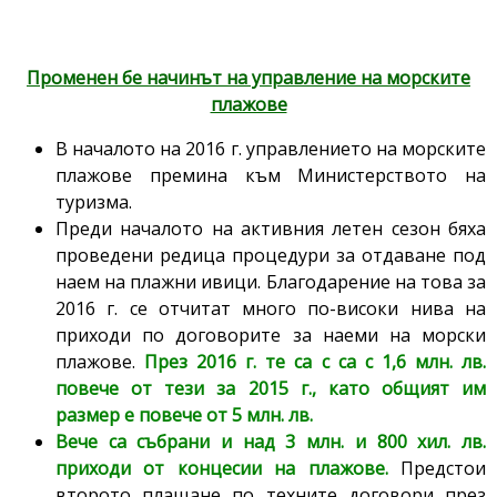
Променен бе начинът на управление на морските
плажове
В началото на 2016 г. управлението на морските
плажове премина към Министерството на
туризма.
Преди началото на активния летен сезон бяха
проведени редица процедури за отдаване под
наем на плажни ивици. Благодарение на това за
2016 г. се отчитат много по-високи нива на
приходи по договорите за наеми на морски
плажове.
През 2016 г. те са с са с 1,6 млн. лв.
повече от тези за 2015 г., като общият им
размер е повече от 5 млн. лв.
Вече са събрани и над 3 млн. и 800 хил. лв.
приходи от концесии на плажове.
Предстои
второто плащане по техните договори през