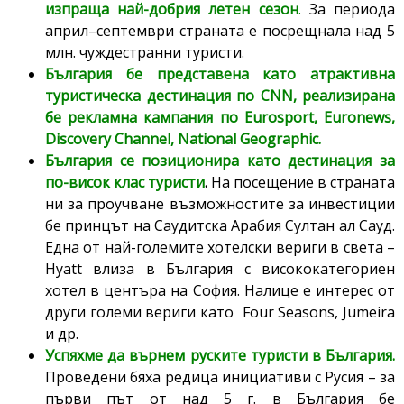
изпраща най-добрия летен сезон
.
За периода
април–септември страната е посрещнала над 5
млн. чуждестранни туристи.
България бе представена като атрактивна
туристическа дестинация по
CNN,
реализирана
бе рекламна кампания по
Eurosport, Euronews,
Discovery Channel, National Geographic.
България се позиционира като дестинация за
по-висок клас туристи
.
На посещение в страната
ни за проучване възможностите за инвестиции
бе принцът на Саудитска Арабия Султан ал Сауд.
Една от най-големите хотелски вериги в света –
Hyatt влиза в България с висококатегориен
хотел в центъра на София. Налице е интерес от
други големи вериги като Four Seasons, Jumeira
и др.
Успяхме да върнем руските туристи в България.
Проведени бяха редица инициативи с Русия – за
първи път от над 5 г. в България бе