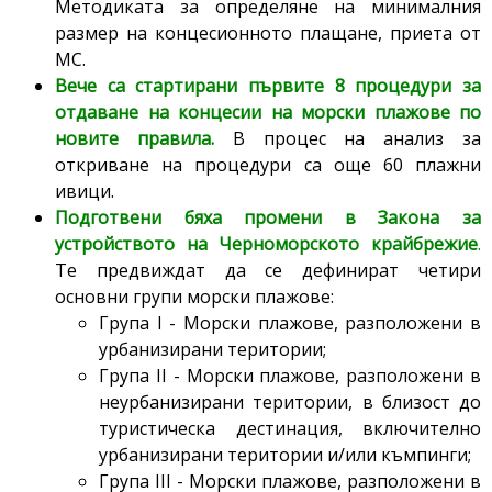
Методиката за определяне на минималния
размер на концесионното плащане, приета от
МС.
Вече са стартирани първите 8 процедури за
отдаване на концесии на морски плажове по
новите правила.
В процес на анализ за
откриване на процедури са още 60 плажни
ивици.
Подготвени бяха промени в Закона за
устройството на Черноморското крайбрежие
.
Те предвиждат да се дефинират четири
основни групи морски плажове:
Група I - Морски плажове, разположени в
урбанизирани територии;
Група II - Морски плажове, разположени в
неурбанизирани територии, в близост до
туристическа дестинация, включително
урбанизирани територии и/или къмпинги;
Група III - Морски плажове, разположени в