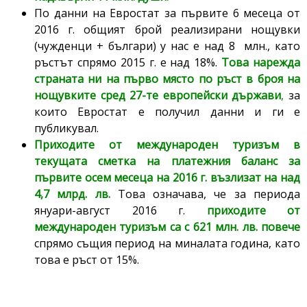
По данни на Евростат за първите 6 месеца от
2016 г. общият брой реализирани нощувки
(чужденци + българи) у нас е над 8 млн., като
ръстът спрямо 2015 г. е над 18%.
Това нарежда
страната ни на първо място по ръст в броя на
нощувките сред 27-те европейски държави
,
за
които Евростат е получил данни и ги е
публикувал.
Приходите от международен туризъм в
текущата сметка на платежния баланс за
първите осем месеца на 2016 г. възлизат на над
4,7 млрд. лв.
Това означава, че за периода
януари-август 2016 г.
приходите от
международен туризъм са с 621 млн. лв. повече
спрямо същия период на миналата година, като
това е ръст от 15%.