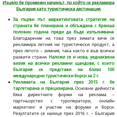
Изцяло бе променен начинът, по който се рекламира
България като туристическа дестинация.
За първи път маркетинговата стратегия на
страната бе планирана и обсъждана с бранша
половин година преди да бъде изпълнявана
.
Благодарение на това през зимата вече се
рекламира летния ни туристически продукт, а
през лятото – зимния, така както е във всички
развити страни.
Наложи се и нова, уеднаквена
визия на всички рекламни щандове, с които
България се представи на близо 100
международни туристически борси за 2 г.
Рекламата на България през 2015 г. бе
таргетирана и прецизирана.
Основни дейности
бяха директните форми на реклама –
партньорство с туроператори, онлайн
маркетинг и участие на форуми и борси.
Резултатите се налице през 2016 г. – България