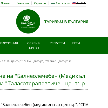
Помощ
Контакти
Кариери
Български
English
ТУРИЗЪМ В БЪЛГАРИЯ
ИЗЛОЖЕНИЯ
ОБЯВИ И
РЕГИСТРИ
ЕСТИ
ТЪРГОВЕ
 СПА) център", "СПА център", "Уелнес център" и
не на "Балнеолечебен (Медикъл
" и "Таласотерапевтичен център
 "Балнеолечебен (медикъл спа) център", "СПА