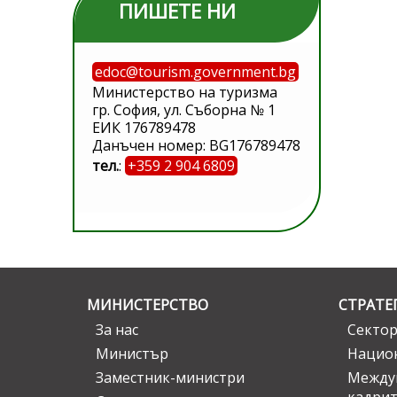
ПИШЕТЕ НИ
edoc@tourism.government.bg
Министерство на туризма
гр. София, ул. Съборна № 1
ЕИК 176789478
Данъчен номер: BG176789478
тел.
:
+359 2 904 6809
МИНИСТЕРСТВО
СТРАТЕ
За нас
Сектор
Министър
Национ
Заместник-министри
Междув