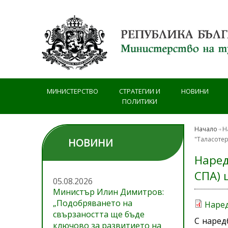
Премини към основното съдържание
МИНИСТЕРСТВО
СТРАТЕГИИ И
НОВИНИ
ПОЛИТИКИ
Начало
Н
"Таласоте
НОВИНИ
Наред
СПА) 
05.08.2026
Министър Илин Димитров:
„Подобряването на
Наред
свързаността ще бъде
С наред
ключово за развитието на