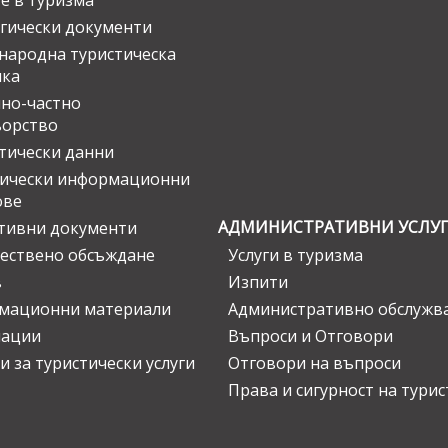
е в туризма
гически документи
ародна туристическа
ика
но-частно
ьорство
тически данни
тически информационни
ове
АДМИНИСТРАТИВНИ УСЛУ
тивни документи
ествено обсъждане
Услуги в туризма
в
Изпити
мационни материали
Административно обслужв
нации
Въпроси и Отговори
и за туристически услуги
Отговори на въпроси
Права и сигурност на тури