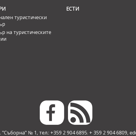
РИ
ЕСТИ
ален туристически
ър
ър на туристическите
ции
 "Съборна" № 1, тел.: +359 2 904 6895
+ 359 2 904 6809,
ed
;