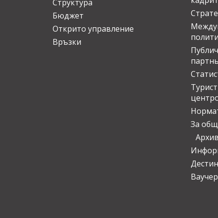
кадрит
Структура
Страте
Бюджет
Междун
Открито управление
полит
Връзки
Публич
партн
Статис
Турис
центр
Норма
За общ
Архи
Инфор
Дести
Ваучер