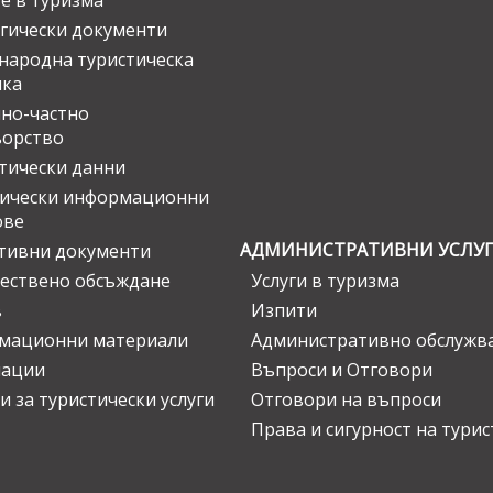
е в туризма
гически документи
ародна туристическа
ика
но-частно
ьорство
тически данни
тически информационни
ове
АДМИНИСТРАТИВНИ УСЛУ
тивни документи
ествено обсъждане
Услуги в туризма
в
Изпити
мационни материали
Административно обслужв
нации
Въпроси и Отговори
и за туристически услуги
Отговори на въпроси
Права и сигурност на тури