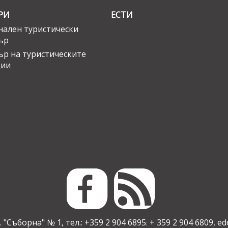
РИ
ЕСТИ
ален туристически
ър
ър на туристическите
ции
 "Съборна" № 1, тел.: +359 2 904 6895
+ 359 2 904 6809,
ed
;