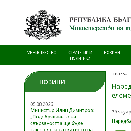
Премини към основното съдържание
МИНИСТЕРСТВО
СТРАТЕГИИ И
НОВИНИ
ПОЛИТИКИ
Начало
Н
НОВИНИ
Наред
елеме
05.08.2026
Министър Илин Димитров:
29 януа
„Подобряването на
Наредба
свързаността ще бъде
ключово за развитието на