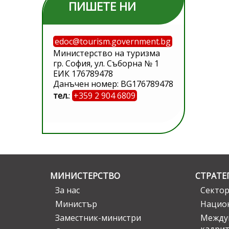
ПИШЕТЕ НИ
edoc@tourism.government.bg
Министерство на туризма
гр. София, ул. Съборна № 1
ЕИК 176789478
Данъчен номер: BG176789478
тел.
:
+359 2 904 6809
МИНИСТЕРСТВО
СТРАТЕ
За нас
Сектор
Министър
Национ
Заместник-министри
Междув