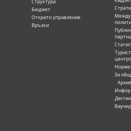
кадрит
Структура
Страте
Бюджет
Междун
Открито управление
полит
Връзки
Публич
партн
Статис
Турис
центр
Норма
За общ
Архи
Инфор
Дести
Ваучер