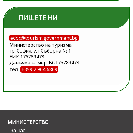
ПИШЕТЕ НИ
edoc@tourism.government.bg
Министерство на туризма
гр. София, ул. Съборна № 1
ЕИК 176789478
Данъчен номер: BG176789478
тел.
:
+359 2 904 6809
МИНИСТЕРСТВО
За нас