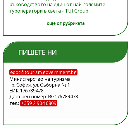
ръководството на един от най-големите
туроператори в света - TUI Group
още от рубриката
ПИШЕТЕ НИ
edoc@tourism.government.bg
Министерство на туризма
гр. София, ул. Съборна № 1
ЕИК 176789478
Данъчен номер: BG176789478
тел.
:
+359 2 904 6809