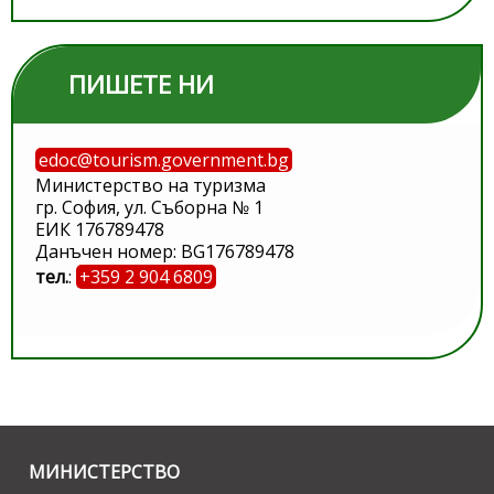
ПИШЕТЕ НИ
edoc@tourism.government.bg
Министерство на туризма
гр. София, ул. Съборна № 1
ЕИК 176789478
Данъчен номер: BG176789478
тел.
:
+359 2 904 6809
МИНИСТЕРСТВО