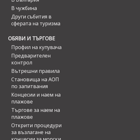
В чужбина
Други събития в
сферата на туризма
ОБЯВИ И ТЪРГОВЕ
Профил на купувача
Предварителен
контрол
Вътрешни правила
Становища на АОП
по запитвания
Концесии и наем на
плажове
Търгове за наем на
плажове
Открити процедури
за възлагане на
концесии за морски