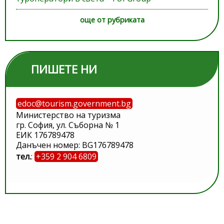
още от рубриката
ПИШЕТЕ НИ
edoc@tourism.government.bg
Министерство на туризма
гр. София, ул. Съборна № 1
ЕИК 176789478
Данъчен номер: BG176789478
тел.
:
+359 2 904 6809