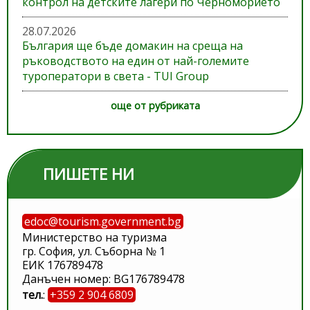
контрол на детските лагери по Черноморието
28.07.2026
България ще бъде домакин на среща на
ръководството на един от най-големите
туроператори в света - TUI Group
още от рубриката
ПИШЕТЕ НИ
edoc@tourism.government.bg
Министерство на туризма
гр. София, ул. Съборна № 1
ЕИК 176789478
Данъчен номер: BG176789478
тел.
:
+359 2 904 6809