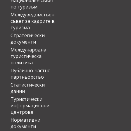
Национален съвет
по туризъм
Междуведомствен
съвет за кадрите в
туризма
Стратегически
документи
Международна
туристическа
политика
Публично-частно
партньорство
Статистически
данни
Туристически
информационни
центрове
Нормативни
документи