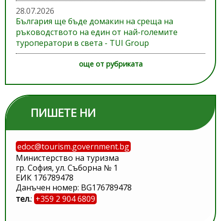
28.07.2026
България ще бъде домакин на среща на
ръководството на един от най-големите
туроператори в света - TUI Group
още от рубриката
ПИШЕТЕ НИ
edoc@tourism.government.bg
Министерство на туризма
гр. София, ул. Съборна № 1
ЕИК 176789478
Данъчен номер: BG176789478
тел.
:
+359 2 904 6809