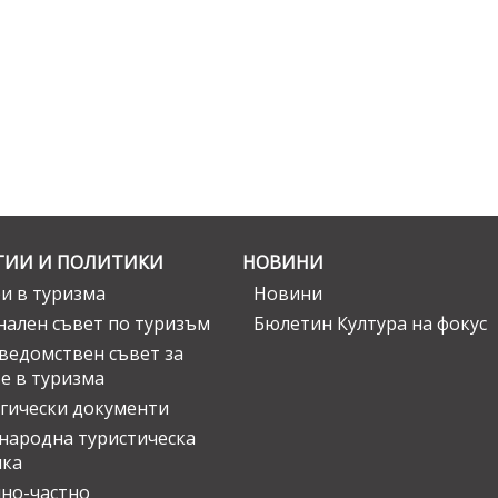
ГИИ И ПОЛИТИКИ
НОВИНИ
и в туризма
Новини
ален съвет по туризъм
Бюлетин Култура на фокус
едомствен съвет за
е в туризма
гически документи
ародна туристическа
ика
но-частно