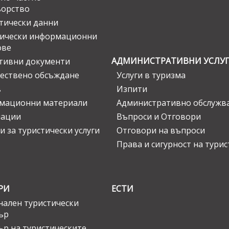
ьорство
тически данни
тически информационни
ове
АДМИНИСТРАТИВНИ УСЛУ
тивни документи
ествено обсъждане
Услуги в туризма
в
Изпити
мационни материали
Административно обслужв
нации
Въпроси и Отговори
и за туристически услуги
Отговори на въпроси
Права и сигурност на тури
РИ
ЕСТИ
ален туристически
ър
ър на туристическите