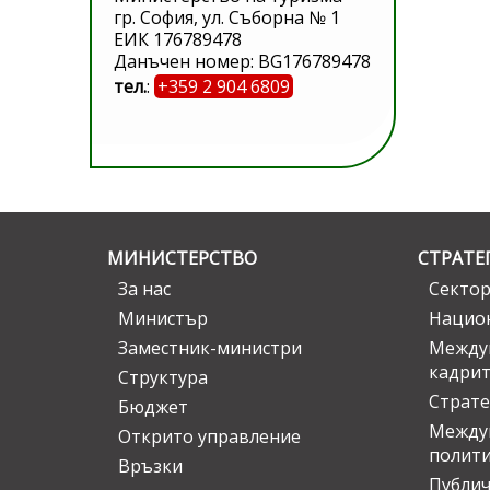
гр. София, ул. Съборна № 1
ЕИК 176789478
Данъчен номер: BG176789478
тел.
:
+359 2 904 6809
МИНИСТЕРСТВО
СТРАТЕ
За нас
Сектор
Министър
Национ
Заместник-министри
Междув
кадрит
Структура
Страте
Бюджет
Междун
Открито управление
полит
Връзки
Публич