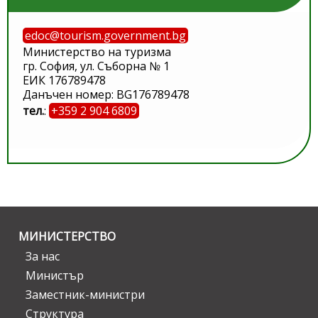
edoc@tourism.government.bg
Министерство на туризма
гр. София, ул. Съборна № 1
ЕИК 176789478
Данъчен номер: BG176789478
тел.
:
+359 2 904 6809
МИНИСТЕРСТВО
За нас
Министър
Заместник-министри
Структура