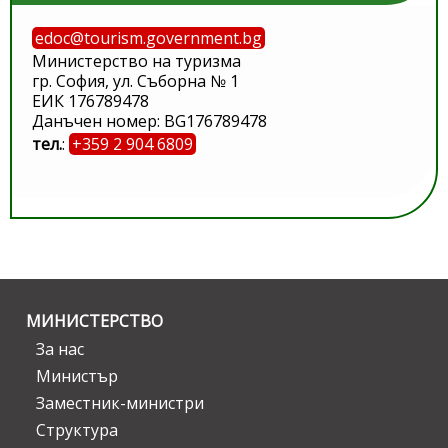
edoc@tourism.government.bg
Министерство на туризма
гр. София, ул. Съборна № 1
ЕИК 176789478
Данъчен номер: BG176789478
тел.
:
+359 2 904 6809
МИНИСТЕРСТВО
За нас
Министър
Заместник-министри
Структура