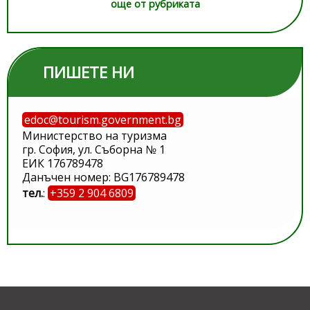
още от рубриката
ПИШЕТЕ НИ
edoc@tourism.government.bg
Министерство на туризма
гр. София, ул. Съборна № 1
ЕИК 176789478
Данъчен номер: BG176789478
тел.
:
+359 2 904 6809